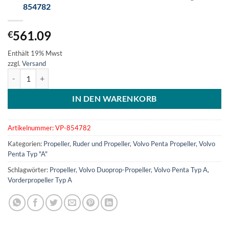
854782
561.09
€
Enthält 19% Mwst
zzgl.
Versand
Volvo Duoprop Vorderpropeller Typ "A9" - 854782 Menge
IN DEN WARENKORB
Artikelnummer:
VP-854782
Kategorien:
Propeller
,
Ruder und Propeller
,
Volvo Penta Propeller
,
Volvo
Penta Typ "A"
Schlagwörter:
Propeller
,
Volvo Duoprop-Propeller
,
Volvo Penta Typ A
,
Vorderpropeller Typ A