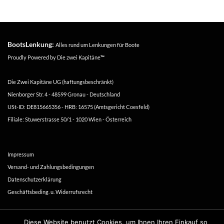
BootsLenkung:
Alles rund um Lenkungen für Boote
Proudly Powered by
Die zwei Kapitäne
™
Die Zwei Kapitäne UG (haftungsbeschränkt)
Nienborger Str. 4 - 48599 Gronau - Deutschland
USt-ID: DE815665356 - HRB: 16575 (Amtsgericht Coesfeld)
Filiale: Stuwerstrasse 50/1 - 1020 Wien - Österreich
Impressum
Versand- und Zahlungsbedingungen
Datenschutzerklärung
Geschäftsbeding. u. Widerrufsrecht
Copyright 2016-2026 ©
Die zwei Kapitäne
Diese Website benutzt Cookies, um Ihnen Ihren Einkauf so