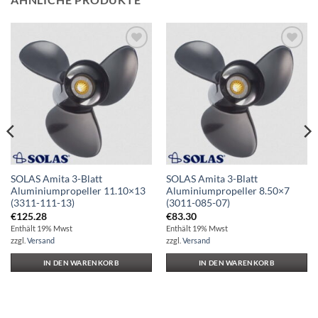
Auf die
Auf die
Wunschliste
Wunschliste
SOLAS Amita 3-Blatt
SOLAS Amita 3-Blatt
Aluminiumpropeller 11.10×13
Aluminiumpropeller 8.50×7
(3311-111-13)
(3011-085-07)
€
125.28
€
83.30
Enthält 19% Mwst
Enthält 19% Mwst
zzgl.
Versand
zzgl.
Versand
IN DEN WARENKORB
IN DEN WARENKORB