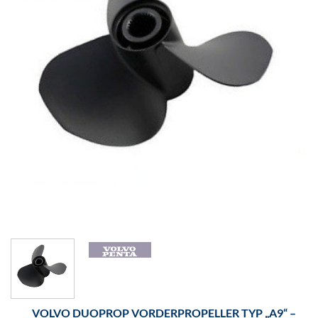
VOLVO DUOPROP VORDERPROPELLER TYP „A9“ –