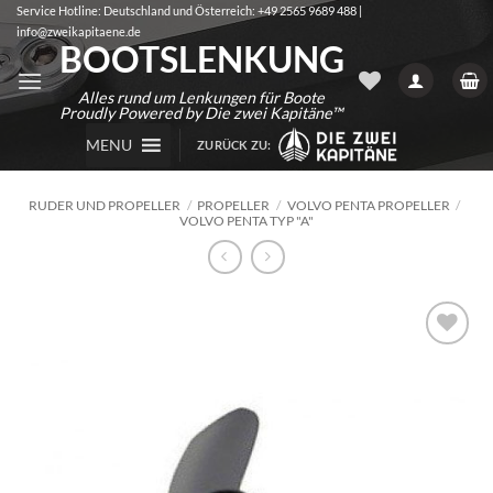
Zum
Service Hotline: Deutschland und Österreich: +49 2565 9689 488 |
info@zweikapitaene.de
Inhalt
BOOTSLENKUNG
springen
Alles rund um Lenkungen für Boote
Proudly Powered by Die zwei Kapitäne™
MENU
ZURÜCK ZU:
RUDER UND PROPELLER
/
PROPELLER
/
VOLVO PENTA PROPELLER
/
VOLVO PENTA TYP "A"
Auf die
Wunschliste