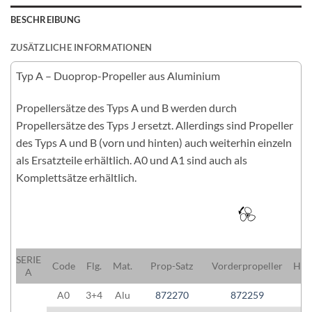
BESCHREIBUNG
ZUSÄTZLICHE INFORMATIONEN
Typ A – Duoprop-Propeller aus Aluminium
Propellersätze des Typs A und B werden durch
Propellersätze des Typs J ersetzt. Allerdings sind Propeller
des Typs A und B (vorn und hinten) auch weiterhin einzeln
als Ersatzteile erhältlich. A0 und A1 sind auch als
Komplettsätze erhältlich.
SERIE
Code
Flg.
Mat.
Prop-Satz
Vorderpropeller
Hint
A
A0
3+4
Alu
872270
872259