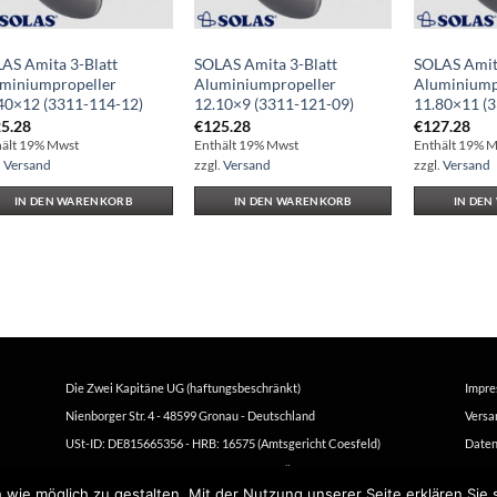
AS Amita 3-Blatt
SOLAS Amita 3-Blatt
SOLAS Amita
miniumpropeller
Aluminiumpropeller
Aluminiump
40×12 (3311-114-12)
12.10×9 (3311-121-09)
11.80×11 (
5.28
€
125.28
€
127.28
hält 19% Mwst
Enthält 19% Mwst
Enthält 19% 
.
Versand
zzgl.
Versand
zzgl.
Versand
IN DEN WARENKORB
IN DEN WARENKORB
IN DE
Die Zwei Kapitäne UG (haftungsbeschränkt)
Impr
Nienborger Str. 4 - 48599 Gronau - Deutschland
Versa
USt-ID: DE815665356 - HRB: 16575 (Amtsgericht Coesfeld)
Daten
Filiale: Stuwerstrasse 50/1 - 1020 Wien - Österreich
Gesch
 wie möglich zu gestalten. Mit der Nutzung unserer Seite erklären Sie 