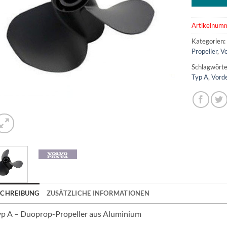
Artikelnum
Kategorien
Propeller
,
Vo
Schlagwörte
Typ A
,
Vorde
SCHREIBUNG
ZUSÄTZLICHE INFORMATIONEN
yp A – Duoprop-Propeller aus Aluminium