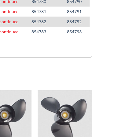
continued
854780
854790
continued
854781
854791
continued
854782
854792
continued
854783
854793
Auf die
Auf die
Wunschliste
Wunschliste