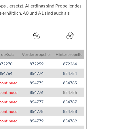
s J ersetzt. Allerdings sind Propeller des
e erhältlich. A0 und A1 sind auch als
rop-Satz
Vorderpropeller
Hinterpropeller
872270
872259
872264
854764
854774
854784
continued
854775
854785
continued
854776
854786
continued
854777
854787
continued
854778
854788
continued
854779
854789