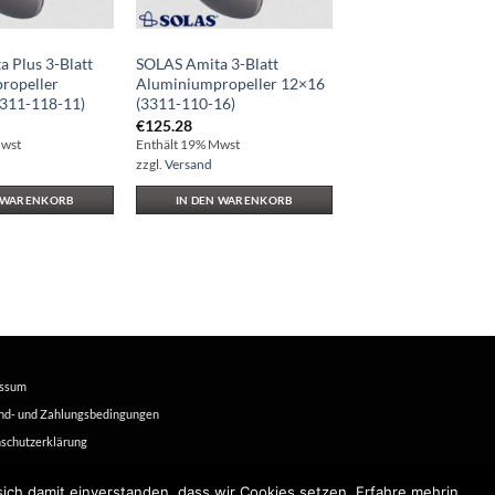
 Plus 3-Blatt
SOLAS Amita 3-Blatt
ropeller
Aluminiumpropeller 12×16
3311-118-11)
(3311-110-16)
€
125.28
Mwst
Enthält 19% Mwst
zzgl.
Versand
N WARENKORB
IN DEN WARENKORB
essum
nd- und Zahlungsbedingungen
schutzerklärung
äftsbeding. u. Widerrufsrecht
sich damit einverstanden, dass wir Cookies setzen. Erfahre mehrin