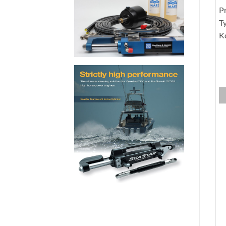
Pr
Ty
Ko