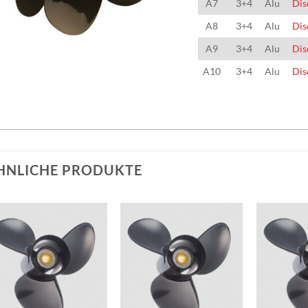
A7
3+4
Alu
Dis
A8
3+4
Alu
Dis
A9
3+4
Alu
Dis
A10
3+4
Alu
Dis
HNLICHE PRODUKTE
Auf die
Auf die
Wunschliste
Wunschliste