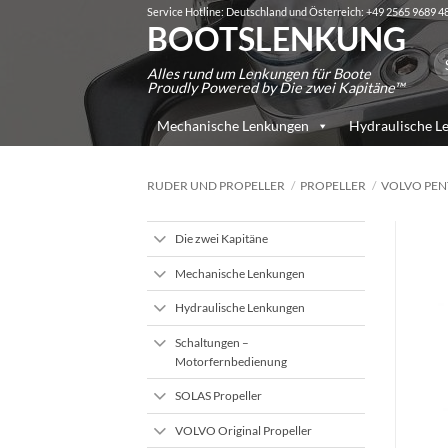
Zum
Service Hotline: Deutschland und Österreich: +49 2565 9689 4
BOOTSLENKUNG
Inhalt
Su
springen
Alles rund um Lenkungen für Boote
na
Proudly Powered by Die zwei Kapitäne™
Mechanische Lenkungen
Hydraulische L
RUDER UND PROPELLER
/
PROPELLER
/
VOLVO PEN
Die zwei Kapitäne
Mechanische Lenkungen
Hydraulische Lenkungen
Schaltungen –
Motorfernbedienung
SOLAS Propeller
VOLVO Original Propeller