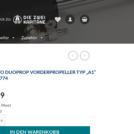
CK ZU:
eller
Zubehör
O DUOPROP VORDERPROPELLER TYP „A1“
4774
09
% Mwst
d
rop Vorderpropeller Typ "A1" - 854774 Menge
IN DEN WARENKORB