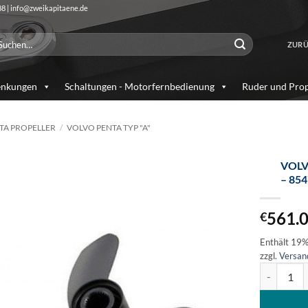
88 | info@zweikapitaene.de
chen
ZURÜ
ch:
enkungen
Schaltungen - Motorfernbedienung
Ruder und Prop
TA PROPELLER
/
VOLVO PENTA TYP "A"
VOLV
– 85
Auf die
Wunschliste
561.
€
Enthält 19
zzgl.
Versan
Volvo Duop