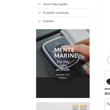
Volvo Faltpropeller
Propeller und Ruder
Zubehör
MENTE
MARINE
For the
right
attitude
BROWSE THE
MODELS
BE
T