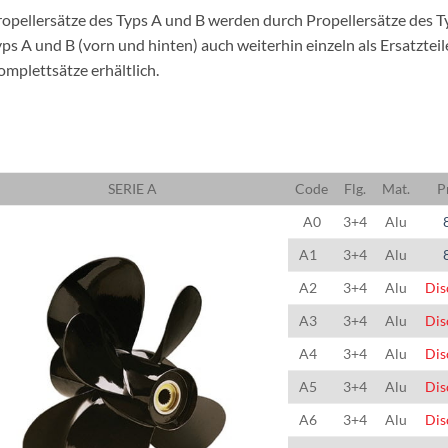
opellersätze des Typs A und B werden durch Propellersätze des Typ
ps A und B (vorn und hinten) auch weiterhin einzeln als Ersatzteil
mplettsätze erhältlich.
SERIE A
Code
Flg.
Mat.
P
A0
3+4
Alu
A1
3+4
Alu
A2
3+4
Alu
Dis
A3
3+4
Alu
Dis
A4
3+4
Alu
Dis
A5
3+4
Alu
Dis
A6
3+4
Alu
Dis