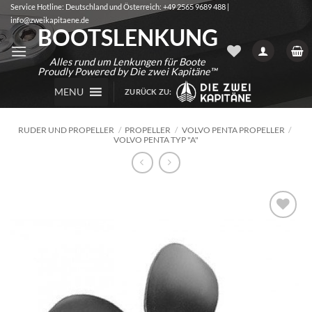
Zum
Service Hotline: Deutschland und Österreich: +49 2565 9689 488 |
info@zweikapitaene.de
Inhalt
BOOTSLENKUNG
springen
Alles rund um Lenkungen für Boote
Proudly Powered by Die zwei Kapitäne™
MENU
ZURÜCK ZU:
RUDER UND PROPELLER
/
PROPELLER
/
VOLVO PENTA PROPELLER
/
VOLVO PENTA TYP "A"
Auf die
Wunschliste