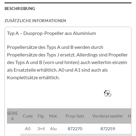
BESCHREIBUNG
ZUSÄTZLICHE INFORMATIONEN
Typ A – Duoprop-Propeller aus Aluminium
Propellersätze des Typs A und B werden durch
Propellersätze des Typs J ersetzt. Allerdings sind Propeller
des Typs A und B (vorn und hinten) auch weiterhin einzeln
als Ersatzteile erhältlich. A0 und A1 sind auch als
Komplettsätze erhältlich.
SERIE
Code
Flg.
Mat.
Prop-Satz
Vorderpropeller
Hint
A
A0
3+4
Alu
872270
872259