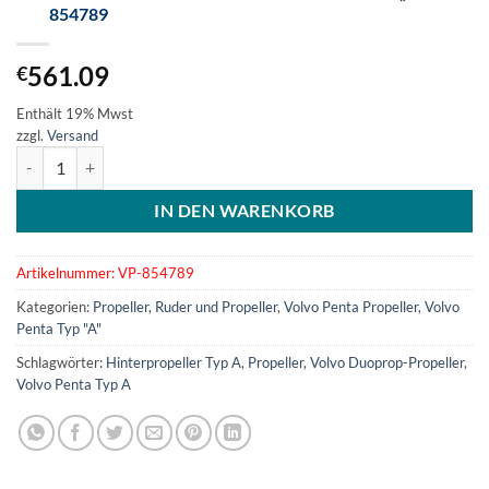
854789
561.09
€
Enthält 19% Mwst
zzgl.
Versand
Volvo Duoprop Hinterpropeller Typ "A6" - 854789 Menge
IN DEN WARENKORB
Artikelnummer:
VP-854789
Kategorien:
Propeller
,
Ruder und Propeller
,
Volvo Penta Propeller
,
Volvo
Penta Typ "A"
Schlagwörter:
Hinterpropeller Typ A
,
Propeller
,
Volvo Duoprop-Propeller
,
Volvo Penta Typ A