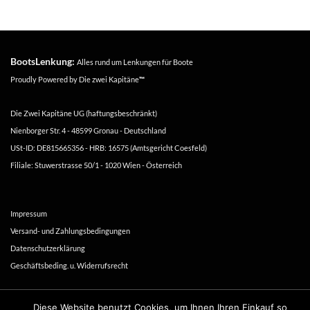
BootsLenkung:
Alles rund um Lenkungen für Boote
Proudly Powered by
Die zwei Kapitäne
™
Die Zwei Kapitäne UG (haftungsbeschränkt)
Nienborger Str. 4 - 48599 Gronau - Deutschland
USt-ID: DE815665356 - HRB: 16575 (Amtsgericht Coesfeld)
Filiale: Stuwerstrasse 50/1 - 1020 Wien - Österreich
Impressum
Versand- und Zahlungsbedingungen
Datenschutzerklärung
Geschäftsbeding. u. Widerrufsrecht
Copyright 2016-2026 ©
Die zwei Kapitäne
Diese Website benutzt Cookies, um Ihnen Ihren Einkauf so