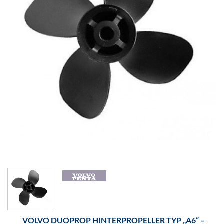
VOLVO DUOPROP HINTERPROPELLER TYP „A6“ –