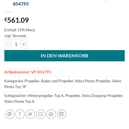
854793
561.09
€
Enthält 19% Mwst
zzgl.
Versand
Volvo Duoprop Hinterpropeller Typ "A10" - 854793 Menge
IN DEN WARENKORB
Artikelnummer:
VP-854793
Kategorien:
Propeller
,
Ruder und Propeller
,
Volvo Penta Propeller
,
Volvo
Penta Typ "A"
Schlagwörter:
Hinterpropeller Typ A
,
Propeller
,
Volvo Duoprop-Propeller
,
Volvo Penta Typ A