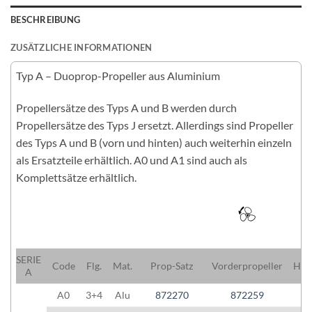
BESCHREIBUNG
ZUSÄTZLICHE INFORMATIONEN
Typ A – Duoprop-Propeller aus Aluminium
Propellersätze des Typs A und B werden durch
Propellersätze des Typs J ersetzt. Allerdings sind Propeller
des Typs A und B (vorn und hinten) auch weiterhin einzeln
als Ersatzteile erhältlich. A0 und A1 sind auch als
Komplettsätze erhältlich.
SERIE
Code
Flg.
Mat.
Prop-Satz
Vorderpropeller
Hint
A
A0
3+4
Alu
872270
872259