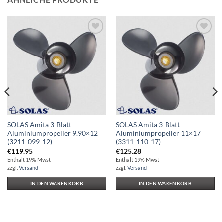
Auf die
Auf die
Wunschliste
Wunschliste
SOLAS Amita 3-Blatt
SOLAS Amita 3-Blatt
Aluminiumpropeller 9.90×12
Aluminiumpropeller 11×17
(3211-099-12)
(3311-110-17)
€
119.95
€
125.28
Enthält 19% Mwst
Enthält 19% Mwst
zzgl.
Versand
zzgl.
Versand
IN DEN WARENKORB
IN DEN WARENKORB