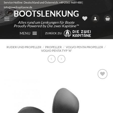
Zum
Service Hotline: Deutschland und Österreich: +49 2565 9689 488 |
info@zweikapitaene.de
Inhalt
BOOTSLENKUNG
springen
Alles rund um Lenkungen für Boote
Proudly Powered by Die zwei Kapitäne™
MENU
ZURÜCK ZU:
RUDER UND PROPELLER
/
PROPELLER
/
VOLVO PENTA PROPELLER
/
VOLVO PENTA TYP "A"
Auf die
Wunschliste