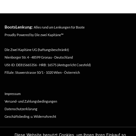
BootsLenkung:
Alles rund um Lenkungen für Boote
Proudly Powered by
Die zwei Kapitäne
™
Die Zwei Kapitäne UG (haftungsbeschränkt)
Nienborger Str. 4 - 48599 Gronau - Deutschland
USt-ID: DE815665356 - HRB: 16575 (Amtsgericht Coesfeld)
Filiale: Stuwerstrasse 50/1 - 1020 Wien - Österreich
Impressum
Versand- und Zahlungsbedingungen
Datenschutzerklärung
Geschäftsbeding. u. Widerrufsrecht
Copyright 2016-2026 ©
Die zwei Kapitäne
Diese Website benutzt Cookies, um Ihnen Ihren Einkauf so