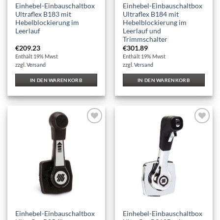
Einhebel-Einbauschaltbox
Einhebel-Einbauschaltbox
Ultraflex B183 mit
Ultraflex B184 mit
Hebelblockierung im
Hebelblockierung im
Leerlauf
Leerlauf und
Trimmschalter
€
209.23
€
301.89
Enthält 19% Mwst
Enthält 19% Mwst
zzgl.
Versand
zzgl.
Versand
IN DEN WARENKORB
IN DEN WARENKORB
Auf die
Auf die
Wunschliste
Wunschliste
Einhebel-Einbauschaltbox
Einhebel-Einbauschaltbox