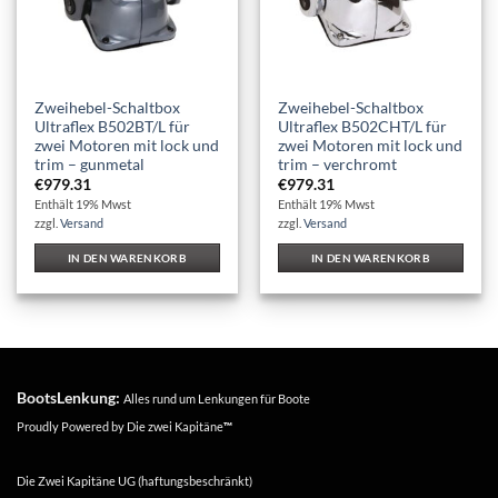
Zweihebel-Schaltbox
Zweihebel-Schaltbox
Ultraflex B502BT/L für
Ultraflex B502CHT/L für
zwei Motoren mit lock und
zwei Motoren mit lock und
trim – gunmetal
trim – verchromt
€
979.31
€
979.31
Enthält 19% Mwst
Enthält 19% Mwst
zzgl.
Versand
zzgl.
Versand
IN DEN WARENKORB
IN DEN WARENKORB
BootsLenkung:
Alles rund um Lenkungen für Boote
Proudly Powered by
Die zwei Kapitäne
™
Die Zwei Kapitäne UG (haftungsbeschränkt)