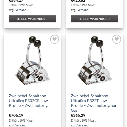
€
584.27
€
423.82
Enthält 19% Mwst
Enthält 19% Mwst
zzgl.
Versand
zzgl.
Versand
IN DEN WARENKORB
IN DEN WARENKORB
Auf die
Auf die
Wunschliste
Wunschliste
Zweihebel-Schaltbox
Zweihebel-Schaltbox
Ultraflex B302CR Low
Ultraflex B322T Low
Profile – Zweimotorig
Profile – Zweimotorig nur
Gas
€
706.19
€
365.29
Enthält 19% Mwst
Enthält 19% Mwst
zzgl.
Versand
zzgl.
Versand