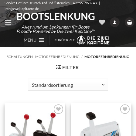
Zum
Service Hotline: Deutschland und Österreich: +49 2565 9689 488 |
info@zweikapitaene.de
Inhalt
BOOTSLENKUNG
springen
Alles rund um Lenkungen für Boote
Proudly Powered by Die zwei Kapitäne™
MENU
ZURÜCK ZU:
SCHALTUNGEN - MOTORFERNBEDIENUNG
/
MOTORFERNBEDIENUNG
FILTER
Auf die
Auf die
Wunschliste
Wunschliste