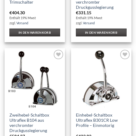
Trimschalter
verchromter
Druckgusslegierung
€
404.30
€
331.15
Enthält 19% Mwst
Enthält 19% Mwst
zzgl.
Versand
zzgl.
Versand
IN DEN WARENKORB
IN DEN WARENKORB
Auf die
Auf die
Wunschliste
Wunschliste
Zweihebel-Schaltbox
Einhebel-Schaltbox
Ultraflex B104 aus
Ultraflex B301CR Low
verchromter
Profile – Einmotorig
Druckgusslegierung