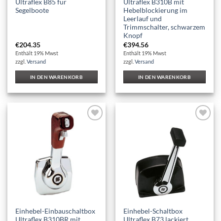
Ultraflex B85 für
Ultraflex B310B mit
Segelboote
Hebelblockierung im
Leerlauf und
Trimmschalter, schwarzem
Knopf
€
204.35
€
394.56
Enthält 19% Mwst
Enthält 19% Mwst
zzgl.
Versand
zzgl.
Versand
IN DEN WARENKORB
IN DEN WARENKORB
Auf die
Auf die
Wunschliste
Wunschliste
Einhebel-Einbauschaltbox
Einhebel-Schaltbox
Ultraflex B310BR mit
Ultraflex B73 lackiert