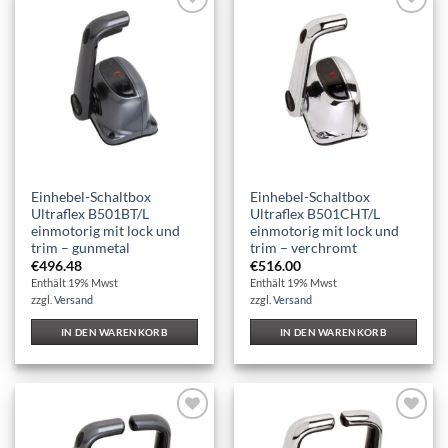
Auf die
Auf die
Wunschliste
Wunschliste
Einhebel-Schaltbox
Einhebel-Schaltbox
Ultraflex B501BT/L
Ultraflex B501CHT/L
einmotorig mit lock und
einmotorig mit lock und
trim – gunmetal
trim – verchromt
€
496.48
€
516.00
Enthält 19% Mwst
Enthält 19% Mwst
zzgl.
Versand
zzgl.
Versand
IN DEN WARENKORB
IN DEN WARENKORB
Auf die
Auf die
Wunschliste
Wunschliste