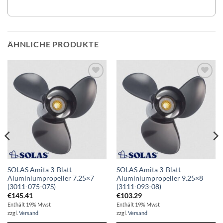
ÄHNLICHE PRODUKTE
Auf die
Auf die
Wunschliste
Wunschliste
SOLAS Amita 3-Blatt
SOLAS Amita 3-Blatt
Aluminiumpropeller 7.25×7
Aluminiumpropeller 9.25×8
(3011-075-07S)
(3111-093-08)
€
145.41
€
103.29
Enthält 19% Mwst
Enthält 19% Mwst
zzgl.
Versand
zzgl.
Versand