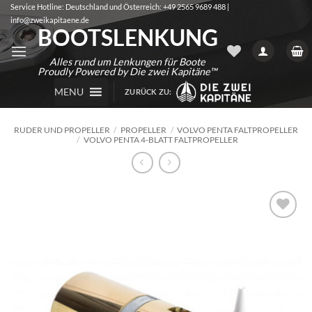
Zum
Service Hotline: Deutschland und Österreich: +49 2565 9689 488 |
info@zweikapitaene.de
Inhalt
BOOTSLENKUNG
springen
Alles rund um Lenkungen für Boote
Proudly Powered by Die zwei Kapitäne™
MENU
ZURÜCK ZU:
RUDER UND PROPELLER
/
PROPELLER
/
VOLVO PENTA FALTPROPELLER
/
VOLVO PENTA 4-BLATT FALTPROPELLER
Auf die
Wunschliste