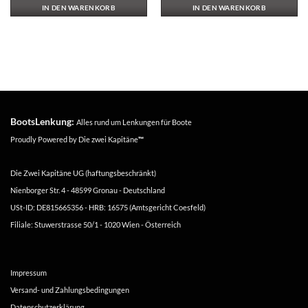
IN DEN WARENKORB
IN DEN WARENKORB
BootsLenkung:
Alles rund um Lenkungen für Boote
Proudly Powered by
Die zwei Kapitäne
™
Die Zwei Kapitäne UG (haftungsbeschränkt)
Nienborger Str. 4 - 48599 Gronau - Deutschland
USt-ID: DE815665356 - HRB: 16575 (Amtsgericht Coesfeld)
Filiale: Stuwerstrasse 50/1 - 1020 Wien - Österreich
Impressum
Versand- und Zahlungsbedingungen
Datenschutzerklärung