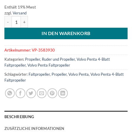
Enthält 19% Mwst
zzgl.
Versand
Faltpropeller Volvo Penta, 4 flügelig - Nabensatz Welle 35 mm, Konu
IN DEN WARENKORB
Artikelnummer:
VP-3583930
Kategorien:
Propeller
,
Ruder und Propeller
,
Volvo Penta 4-Blatt
Faltpropeller
,
Volvo Penta Faltpropeller
Schlagwörter:
Faltpropeller
,
Propeller
,
Volvo Penta
,
Volvo Penta 4-Blatt
Faltpropeller
BESCHREIBUNG
ZUSÄTZLICHE INFORMATIONEN