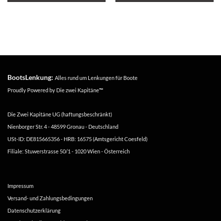
BootsLenkung:
Alles rund um Lenkungen für Boote
Proudly Powered by
Die zwei Kapitäne
™
Die Zwei Kapitäne UG (haftungsbeschränkt)
Nienborger Str. 4 - 48599 Gronau - Deutschland
USt-ID: DE815665356 - HRB: 16575 (Amtsgericht Coesfeld)
Filiale: Stuwerstrasse 50/1 - 1020 Wien - Österreich
Impressum
Versand- und Zahlungsbedingungen
Datenschutzerklärung