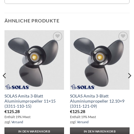
ÄHNLICHE PRODUKTE
Auf die
Auf die
Wunschliste
Wunschliste
SOLAS Amita 3-Blatt
SOLAS Amita 3-Blatt
Aluminiumpropeller 11×15
Aluminiumpropeller 12.10×9
(3311-110-15)
(3311-121-09)
€
125.28
€
125.28
Enthält 19% Mwst
Enthält 19% Mwst
zzgl.
Versand
zzgl.
Versand
IN DEN WARENKORB
IN DEN WARENKORB