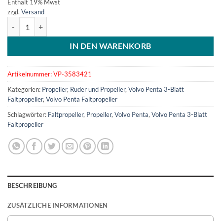
Enthält 19% Mwst
zzgl.
Versand
Faltpropeller Volvo Penta, 3 flügelig - Blattsatz RH 18x15 - Art.358
IN DEN WARENKORB
Artikelnummer:
VP-3583421
Kategorien:
Propeller
,
Ruder und Propeller
,
Volvo Penta 3-Blatt
Faltpropeller
,
Volvo Penta Faltpropeller
Schlagwörter:
Faltpropeller
,
Propeller
,
Volvo Penta
,
Volvo Penta 3-Blatt
Faltpropeller
BESCHREIBUNG
ZUSÄTZLICHE INFORMATIONEN