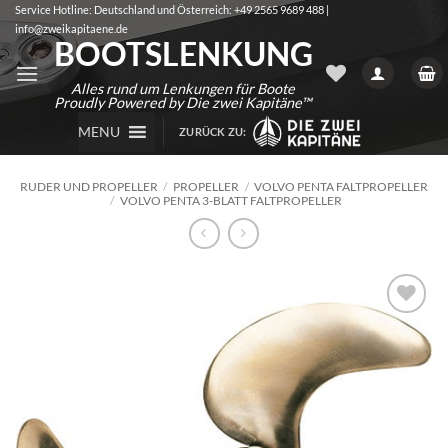
Zum
Service Hotline: Deutschland und Österreich: +49 2565 9689 488 |
info@zweikapitaene.de
Inhalt
BOOTSLENKUNG
springen
Alles rund um Lenkungen für Boote
Proudly Powered by Die zwei Kapitäne™
MENU
ZURÜCK ZU:
RUDER UND PROPELLER
/
PROPELLER
/
VOLVO PENTA FALTPROPELLER
/
VOLVO PENTA 3-BLATT FALTPROPELLER
Auf die
Wunschliste