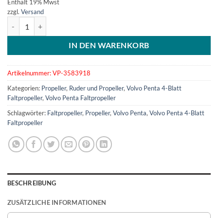
Enthält 19% Mwst
zzgl.
Versand
Faltpropeller Volvo Penta, 4 flügelig - Blattsatz RH 20x14 - Art.358
IN DEN WARENKORB
Artikelnummer:
VP-3583918
Kategorien:
Propeller
,
Ruder und Propeller
,
Volvo Penta 4-Blatt
Faltpropeller
,
Volvo Penta Faltpropeller
Schlagwörter:
Faltpropeller
,
Propeller
,
Volvo Penta
,
Volvo Penta 4-Blatt
Faltpropeller
BESCHREIBUNG
ZUSÄTZLICHE INFORMATIONEN