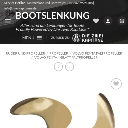
Zum
Service Hotline: Deutschland und Österreich: +49 2565 9689 488 |
info@zweikapitaene.de
Inhalt
BOOTSLENKUNG
springen
Alles rund um Lenkungen für Boote
Proudly Powered by Die zwei Kapitäne™
MENU
ZURÜCK ZU:
RUDER UND PROPELLER
/
PROPELLER
/
VOLVO PENTA FALTPROPELLER
/
VOLVO PENTA 4-BLATT FALTPROPELLER
Auf die
Wunschliste