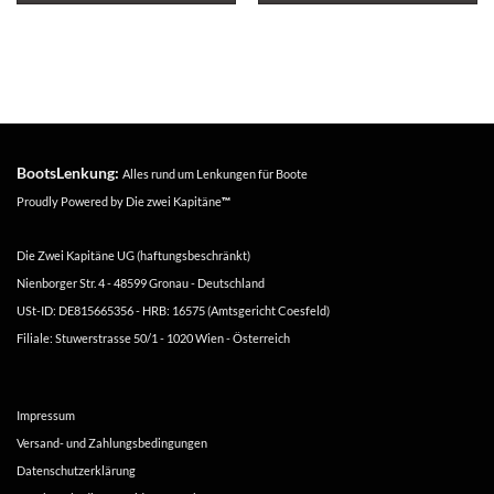
BootsLenkung:
Alles rund um Lenkungen für Boote
Proudly Powered by
Die zwei Kapitäne
™
Die Zwei Kapitäne UG (haftungsbeschränkt)
Nienborger Str. 4 - 48599 Gronau - Deutschland
USt-ID: DE815665356 - HRB: 16575 (Amtsgericht Coesfeld)
Filiale: Stuwerstrasse 50/1 - 1020 Wien - Österreich
Impressum
Versand- und Zahlungsbedingungen
Datenschutzerklärung