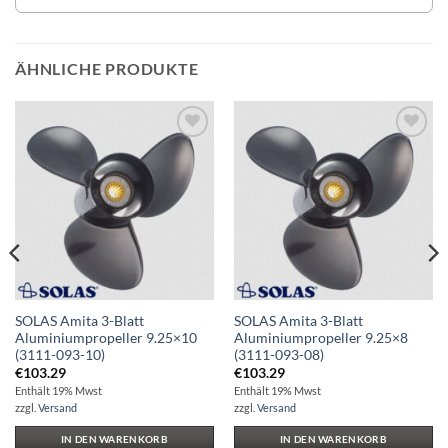
ÄHNLICHE PRODUKTE
Auf die
Auf die
Wunschliste
Wunschliste
SOLAS Amita 3-Blatt
SOLAS Amita 3-Blatt
Aluminiumpropeller 9.25×10
Aluminiumpropeller 9.25×8
(3111-093-10)
(3111-093-08)
€
103.29
€
103.29
Enthält 19% Mwst
Enthält 19% Mwst
zzgl.
Versand
zzgl.
Versand
IN DEN WARENKORB
IN DEN WARENKORB