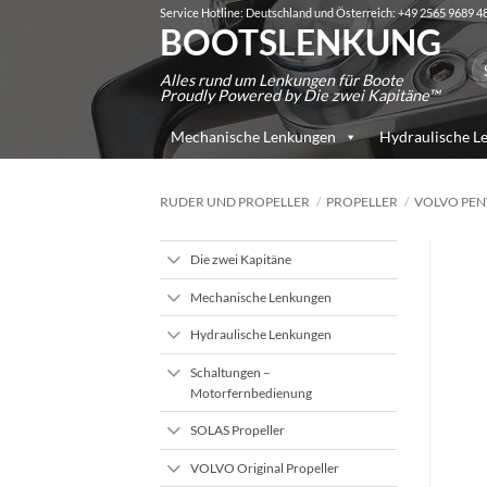
Zum
Service Hotline: Deutschland und Österreich: +49 2565 9689 4
BOOTSLENKUNG
Inhalt
Su
springen
Alles rund um Lenkungen für Boote
na
Proudly Powered by Die zwei Kapitäne™
Mechanische Lenkungen
Hydraulische L
RUDER UND PROPELLER
/
PROPELLER
/
VOLVO PEN
Die zwei Kapitäne
Mechanische Lenkungen
Hydraulische Lenkungen
Schaltungen –
Motorfernbedienung
SOLAS Propeller
VOLVO Original Propeller