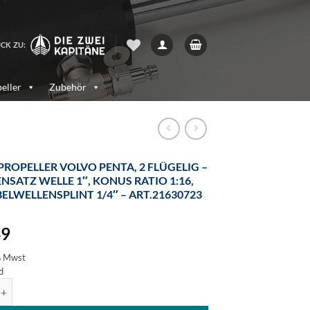
CK ZU:
eller
Zubehör
PROPELLER VOLVO PENTA, 2 FLÜGELIG –
NSATZ WELLE 1″, KONUS RATIO 1:16,
ELWELLENSPLINT 1/4″ – ART.21630723
49
% Mwst
d
er Volvo Penta, 2 flügelig - Nabensatz Welle 1", Konus Ratio 1:16, Kurb