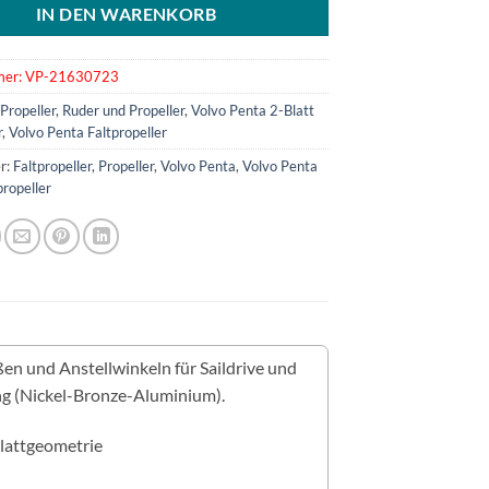
IN DEN WARENKORB
mer:
VP-21630723
:
Propeller
,
Ruder und Propeller
,
Volvo Penta 2-Blatt
r
,
Volvo Penta Faltpropeller
r:
Faltpropeller
,
Propeller
,
Volvo Penta
,
Volvo Penta
propeller
ßen und Anstellwinkeln für Saildrive und
ung (Nickel-Bronze-Aluminium).
Blattgeometrie