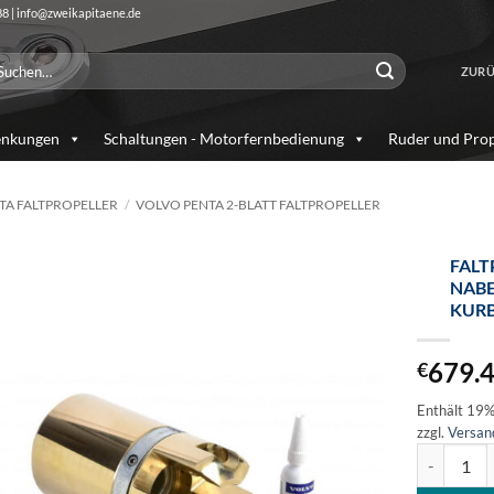
88 | info@zweikapitaene.de
chen
ZURÜ
ch:
enkungen
Schaltungen - Motorfernbedienung
Ruder und Prop
TA FALTPROPELLER
/
VOLVO PENTA 2-BLATT FALTPROPELLER
FALT
NABE
KURB
Auf die
Wunschliste
679.
€
Enthält 19
zzgl.
Versan
Faltpropell