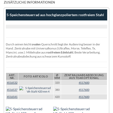
ZUSÄTZLICHE INFORMATIONEN
5-Speichensteuerrad aus hochglanzpoliertem rostfreiem Stahl
Durch seinen leicht
ovalen
Querschnitt liegt der Außenring besser in der
Hand. Zentralnabe mit Universalkonus (Ultraflex, Morse, Teleflex, Tx,
Mancini, usw.): Mittelnabe aus
rostfreiem Edelstahl.
Beste Verarbeitung,
Zentralnabeabdeckung aus schwarzem Kunsstoff.
ART.
Ø
ZENTRALNABEABDECKUNG
FOTO ARTICOLO
NR.
MM
AUS TEAKOPTIONAL
4516532
320
4517600
4516537
380
4517600
4516541
420
4517600