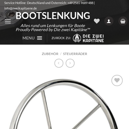
Zum
Service Hotline: Deutschland und Österreich: +49 2565 9689 488 |
info@zweikapitaene.de
Inhalt
BOOTSLENKUNG
springen
Alles rund um Lenkungen für Boote
Proudly Powered by Die zwei Kapitäne™
MENU
ZURÜCK ZU:
ZUBEHÖR
/
STEUERRÄDER
Auf die
Wunschliste