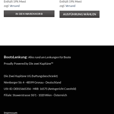
€238.49
Enthält 19% Mwst
Enthält 19% Mwst
bis
zzgl.
Versand
zzgl.
Versand
€487.22
IN DEN WARENKORB
AUSFÜHRUNG WÄHLEN
Dieses
Produkt
weist
mehrere
Varianten
auf.
Die
BootsLenkung:
Alles rund um Lenkungen für Boote
Optionen
können
Proudly Powered by
Die zwei Kapitäne
™
auf
der
Die Zwei Kapitäne UG (haftungsbeschränkt)
Produktseite
Nienborger Str. 4 - 48599 Gronau - Deutschland
gewählt
USt-ID: DE815665356 - HRB: 16575 (Amtsgericht Coesfeld)
werden
Filiale: Stuwerstrasse 50/1 - 1020 Wien - Österreich
Impressum