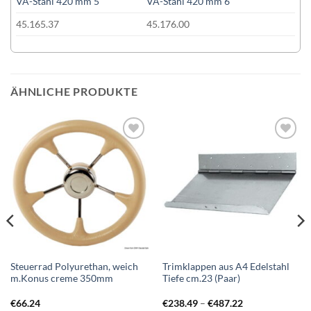
45.165.37
45.176.00
ÄHNLICHE PRODUKTE
Auf die
Auf die
Wunschliste
Wunschliste
Steuerrad Polyurethan, weich
Trimklappen aus A4 Edelstahl
m.Konus creme 350mm
Tiefe cm.23 (Paar)
Preisspanne:
€
66.24
€
238.49
–
€
487.22