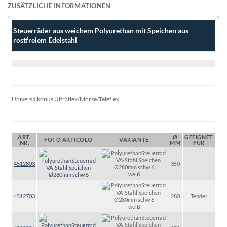
ZUSÄTZLICHE INFORMATIONEN
Steuerräder aus weichem Polyurethan mit Speichen aus
rostfreiem Edelstahl
Universalkonus Ultraflex/Morse/Teleflex.
ART.
Ø
GEEIGNET
FOTO ARTICOLO
VARIANTE
NR.
MM
FÜR
4512803
350
–
weiß
4512703
280
Tender
weiß