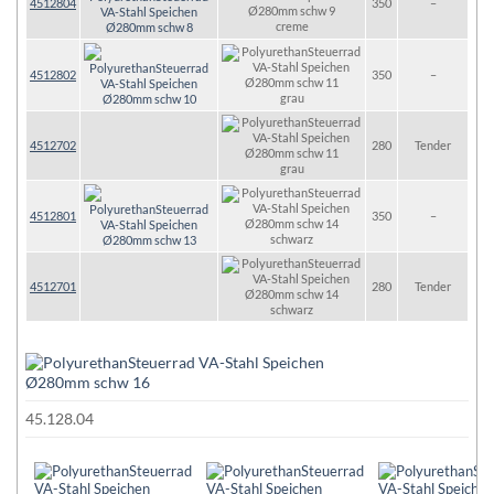
4512804
350
–
creme
4512802
350
–
grau
4512702
280
Tender
grau
4512801
350
–
schwarz
4512701
280
Tender
schwarz
45.128.04