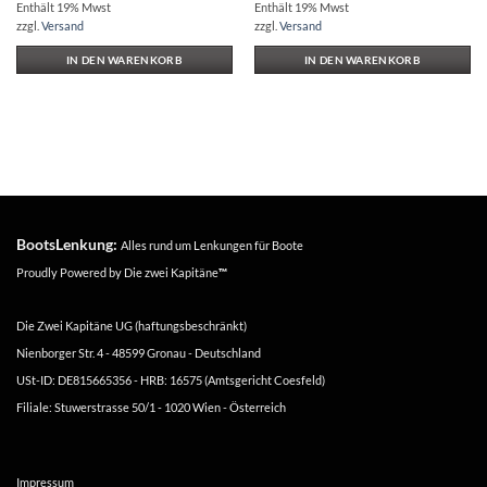
Enthält 19% Mwst
Enthält 19% Mwst
zzgl.
Versand
zzgl.
Versand
IN DEN WARENKORB
IN DEN WARENKORB
BootsLenkung:
Alles rund um Lenkungen für Boote
Proudly Powered by
Die zwei Kapitäne
™
Die Zwei Kapitäne UG (haftungsbeschränkt)
Nienborger Str. 4 - 48599 Gronau - Deutschland
USt-ID: DE815665356 - HRB: 16575 (Amtsgericht Coesfeld)
Filiale: Stuwerstrasse 50/1 - 1020 Wien - Österreich
Impressum