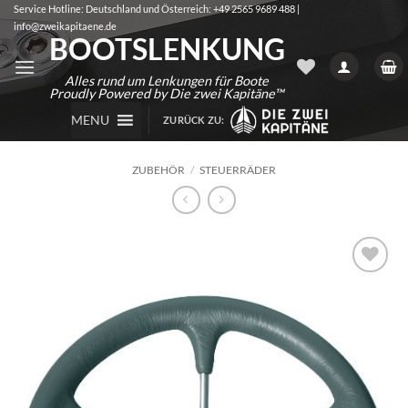
Zum
Service Hotline: Deutschland und Österreich: +49 2565 9689 488 |
info@zweikapitaene.de
Inhalt
BOOTSLENKUNG
springen
Alles rund um Lenkungen für Boote
Proudly Powered by Die zwei Kapitäne™
MENU
ZURÜCK ZU:
ZUBEHÖR
/
STEUERRÄDER
Auf die
Wunschliste