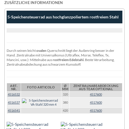
ZUSÄTZLICHE INFORMATIONEN
5-Speichensteuerrad aus hochglanzpoliertem rostfreiem Stahl
Durch seinen leicht
ovalen
Querschnitt liegt der Außenring besser in der
Hand. Zentralnabe mit Universalkonus (Ultraflex, Morse, Teleflex, Tx,
Mancini, usw.): Mittelnabe aus
rostfreiem Edelstahl.
Beste Verarbeitung,
Zentralnabeabdeckung aus schwarzem Kunsstoff.
ART.
Ø
ZENTRALNABEABDECKUNG
FOTO ARTICOLO
NR.
MM
AUS TEAKOPTIONAL
4516532
320
4517600
4516537
380
4517600
4516541
420
4517600