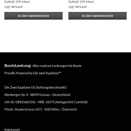
Enthält 19% Mwst
Enthält 19% Mwst
zzgl.
Versand
zzgl.
Versand
IN DEN WARENKORB
IN DEN WARENKORB
BootsLenkung:
Alles rund um Lenkungen für Boote
Proudly Powered by
Die zwei Kapitäne
™
Die Zwei Kapitäne UG (haftungsbeschränkt)
Nienborger Str. 4 - 48599 Gronau - Deutschland
USt-ID: DE815665356 - HRB: 16575 (Amtsgericht Coesfeld)
Filiale: Stuwerstrasse 50/1 - 1020 Wien - Österreich
Impressum