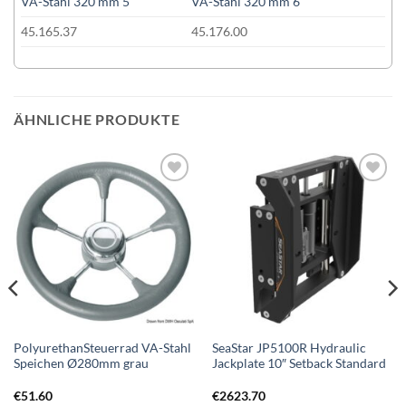
45.165.37
45.176.00
ÄHNLICHE PRODUKTE
Auf die
Auf die
Wunschliste
Wunschliste
PolyurethanSteuerrad VA-Stahl
SeaStar JP5100R Hydraulic
Speichen Ø280mm grau
Jackplate 10″ Setback Standard
€
51.60
€
2623.70