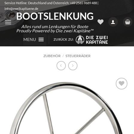
Zum
Service Hotline: Deutschland und Österreich: +49 2565 9689 488 |
info@zweikapitaene.de
Inhalt
BOOTSLENKUNG
springen
Alles rund um Lenkungen für Boote
Proudly Powered by Die zwei Kapitäne™
MENU
ZURÜCK ZU:
ZUBEHÖR
/
STEUERRÄDER
Auf die
Wunschliste