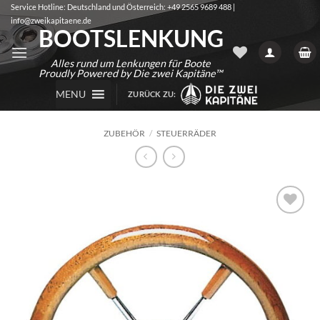
Zum
Service Hotline: Deutschland und Österreich: +49 2565 9689 488 |
info@zweikapitaene.de
Inhalt
BOOTSLENKUNG
springen
Alles rund um Lenkungen für Boote
Proudly Powered by Die zwei Kapitäne™
MENU
ZURÜCK ZU:
ZUBEHÖR
/
STEUERRÄDER
Auf die
Wunschliste