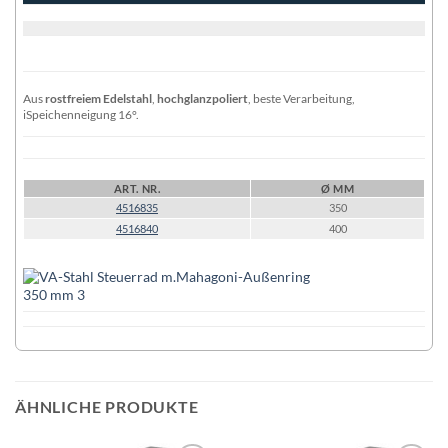
Aus
rostfreiem Edelstahl
,
hochglanzpoliert
, beste Verarbeitung,
iSpeichenneigung 16°.
ART. NR.
Ø MM
4516835
350
4516840
400
ÄHNLICHE PRODUKTE