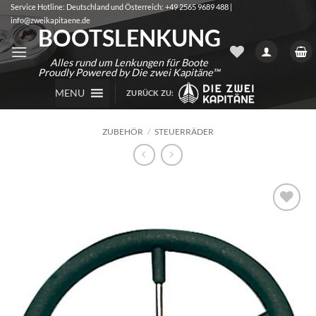
Zum
Service Hotline: Deutschland und Österreich: +49 2565 9689 488 |
info@zweikapitaene.de
Inhalt
BOOTSLENKUNG
springen
Alles rund um Lenkungen für Boote
Proudly Powered by Die zwei Kapitäne™
MENU
ZURÜCK ZU:
ZUBEHÖR
/
STEUERRÄDER
Auf die
Wunschliste