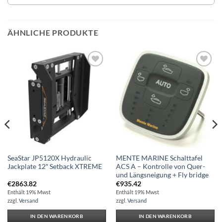
ÄHNLICHE PRODUKTE
Auf die
Auf die
Wunschliste
Wunschliste
SeaStar JP5120X Hydraulic
MENTE MARINE Schalttafel
Jackplate 12″ Setback XTREME
ACS A – Kontrolle von Quer-
und Längsneigung + Fly bridge
€
2863.82
€
935.42
Enthält 19% Mwst
Enthält 19% Mwst
zzgl.
Versand
zzgl.
Versand
IN DEN WARENKORB
IN DEN WARENKORB