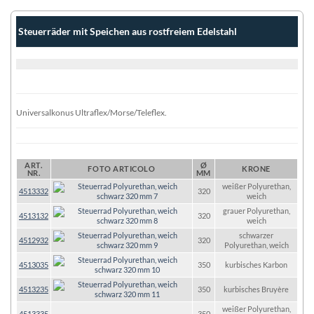
Steuerräder mit Speichen aus rostfreiem Edelstahl
Universalkonus Ultraflex/Morse/Teleflex.
ART.
Ø
FOTO ARTICOLO
KRONE
NR.
MM
weißer Polyurethan,
4513332
320
weich
grauer Polyurethan,
4513132
320
weich
schwarzer
4512932
320
Polyurethan, weich
4513035
350
kurbisches Karbon
4513235
350
kurbisches Bruyère
weißer Polyurethan,
4513335
350