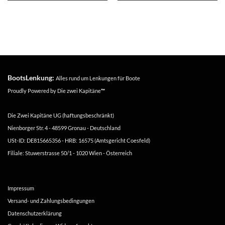
BootsLenkung:
Alles rund um Lenkungen für Boote
Proudly Powered by
Die zwei Kapitäne
™
Die Zwei Kapitäne UG (haftungsbeschränkt)
Nienborger Str. 4 - 48599 Gronau - Deutschland
USt-ID: DE815665356 - HRB: 16575 (Amtsgericht Coesfeld)
Filiale: Stuwerstrasse 50/1 - 1020 Wien - Österreich
Impressum
Versand- und Zahlungsbedingungen
Datenschutzerklärung