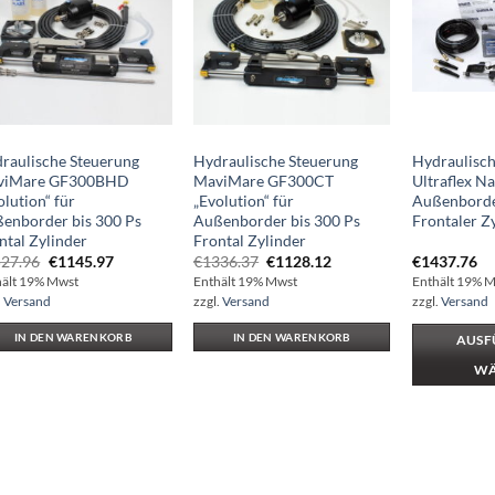
raulische Steuerung
Hydraulische Steuerung
Hydraulisch
viMare GF300BHD
MaviMare GF300CT
Ultraflex N
olution“ für
„Evolution“ für
Außenborde
enborder bis 300 Ps
Außenborder bis 300 Ps
Frontaler Z
ntal Zylinder
Frontal Zylinder
Ursprünglicher
Aktueller
Ursprünglicher
Aktueller
27.96
€
1145.97
€
1336.37
€
1128.12
€
1437.76
Preis
Preis
Preis
Preis
hält 19% Mwst
Enthält 19% Mwst
Enthält 19% 
war:
ist:
war:
ist:
.
Versand
zzgl.
Versand
zzgl.
Versand
€1527.96
€1145.97.
€1336.37
€1128.12.
IN DEN WARENKORB
IN DEN WARENKORB
AUSF
WÄ
Dieses
Produkt
weist
mehrere