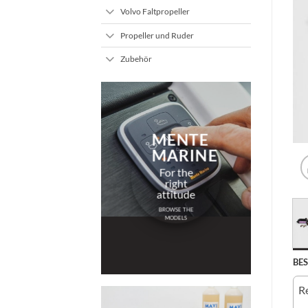
Volvo Faltpropeller
Propeller und Ruder
Zubehör
MENTE
MARINE
For the
right
attitude
BROWSE THE
MODELS
BE
Re