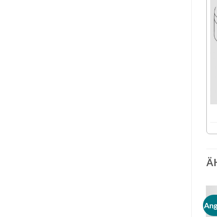
Ä
Angebot!
Ang
Auf die
Auf die
Wunschliste
Wunschliste