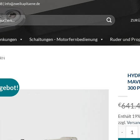
88 | info@zweikapitaene.de
chen
ZURÜ
ch:
enkungen
Schaltungen - Motorfernbedienung
Ruder und Prop
ERN
HYDR
AVIM
gebot!
00 P
Auf die
Wunschliste
641.
€
Enthält 19
zzgl.
Versan
Hydraulikz