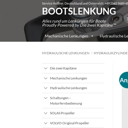
Zum
Service Hotline: Deutschland und Österreich: +49 2565 9689 4
BOOTSLENKUNG
Inhalt
Su
springen
Alles rund um Lenkungen für Boote
na
Proudly Powered by Die zwei Kapitäne™
Mechanische Lenkungen
Hydraulische L
HYDRAULISCHE LENKUNGEN
/
HYDRAULIKZYLIND
Die zwei Kapitäne
Mechanische Lenkungen
An
Hydraulische Lenkungen
Schaltungen –
Motorfernbedienung
SOLAS Propeller
VOLVO Original Propeller