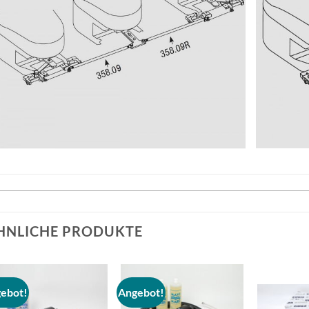
HNLICHE PRODUKTE
ebot!
Angebot!
Auf die
Auf die
Wunschliste
Wunschliste