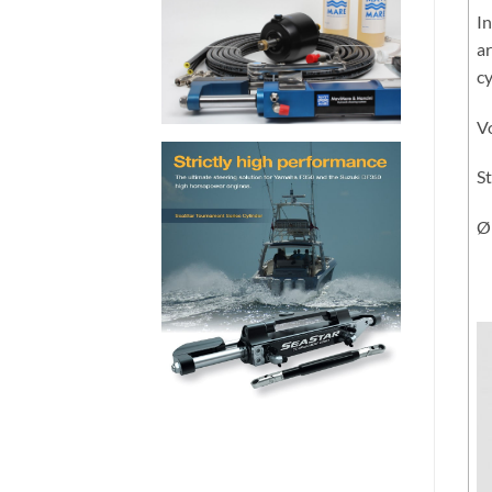
In
ar
c
V
S
Ø