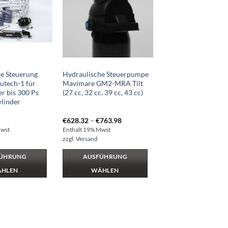
e Steuerung
Hydraulische Steuerpumpe
autech-1 für
Mavimare GM2-MRA Tilt
r bis 300 Ps
(27 cc, 32 cc, 39 cc, 43 cc)
ylinder
Preisspanne:
€
628.32
–
€
763.98
€628.32
Mwst
Enthält 19% Mwst
bis
zzgl.
Versand
€763.98
ÜHRUNG
AUSFÜHRUNG
HLEN
WÄHLEN
Dieses
Produkt
weist
mehrere