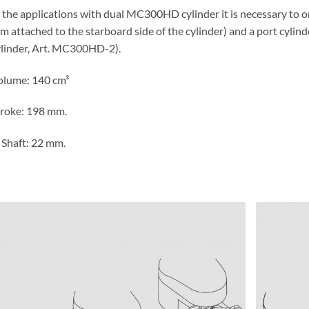
 the applications with dual MC300HD cylinder it is necessary to
m attached to the starboard side of the cylinder) and a port cylinde
ylinder, Art. MC300HD-2).
olume: 140 cm³
troke: 198 mm.
 Shaft: 22 mm.