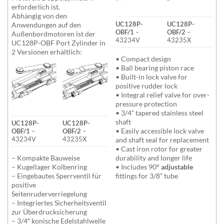
erforderlich ist.
Abhängig von den
UC128P-
UC128P-
Anwendungen auf den
OBF/1
–
OBF/2
–
Außenbordmotoren ist der
43234V
43235X
UC128P-OBF Port Zylinder in
2 Versionen erhältlich:
• Compact design
• Ball bearing piston race
• Built-in lock valve for
positive rudder lock
• Integral relief valve for over-
pressure protection
• 3/4” tapered stainless steel
shaft
UC128P-
UC128P-
• Easily accessible lock valve
OBF/1
–
OBF/2
–
43234V
43235X
and shaft seal for replacement
• Cast iron rotor for greater
– Kompakte Bauweise
durability and longer life
– Kugellager Kolbenring
• Includes 90°
adjustable
– Eingebautes Sperrventil für
fittings for 3/8” tube
positive
Seitenruderverriegelung
– Integriertes Sicherheitsventil
zur Überdrucksicherung
– 3/4″ konische Edelstahlwelle