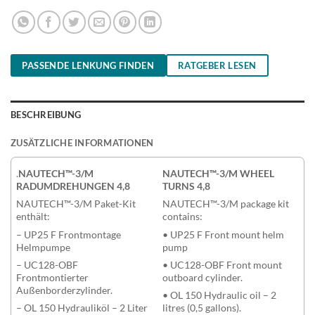
PASSENDE LENKUNG FINDEN
RATGEBER LESEN
BESCHREIBUNG
ZUSÄTZLICHE INFORMATIONEN
.
NAUTECH™-3/M
NAUTECH™-3/M WHEEL
RADUMDREHUNGEN 4,8
TURNS 4,8
NAUTECH™-3/M Paket-Kit
NAUTECH™-3/M package kit
enthält:
contains:
– UP25 F Frontmontage
• UP25 F Front mount helm
Helmpumpe
pump
– UC128-OBF
• UC128-OBF Front mount
Frontmontierter
outboard cylinder.
Außenborderzylinder.
• OL 150 Hydraulic oil – 2
– OL 150 Hydrauliköl – 2 Liter
litres (0,5 gallons).