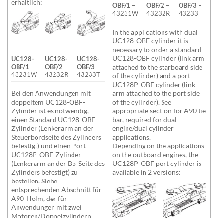
erhältlich:
OBF/1
–
OBF/2
–
OBF/3
–
43231W
43232R
43233T
In the applications with dual
UC128-OBF cylinder it is
necessary to order a standard
UC128-OBF cylinder (link arm
UC128-
UC128-
UC128-
attached to the starboard side
OBF/1
–
OBF/2
–
OBF/3
–
43231W
43232R
43233T
of the cylinder) and a port
UC128P-OBF cylinder (link
Bei den Anwendungen mit
arm attached to the port side
doppeltem UC128-OBF-
of the cylinder). See
Zylinder ist es notwendig,
appropriate section for A90 tie
einen Standard UC128-OBF-
bar, required for dual
Zylinder (Lenkerarm an der
engine/dual cylinder
Steuerbordseite des Zylinders
applications.
befestigt) und einen Port
Depending on the applications
UC128P-OBF-Zylinder
on the outboard engines, the
(Lenkerarm an der Bb-Seite des
UC128P-OBF port cylinder is
Zylinders befestigt) zu
available in 2 versions:
bestellen. Siehe
entsprechenden Abschnitt für
A90-Holm, der für
Anwendungen mit zwei
Motoren/Doppelzylindern