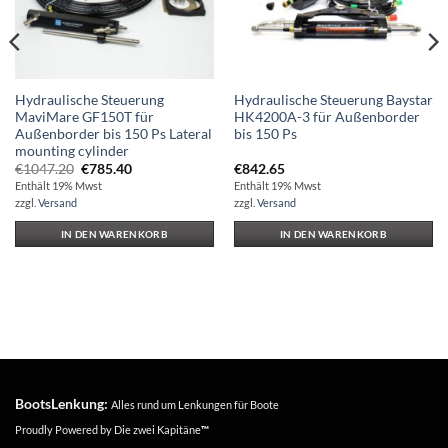
Hydraulische Steuerung
Hydraulische Steuerung Baystar
MaviMare GF150T für
HK4200A-3 für Außenborder
Außenborder bis 150 Ps Lateral
bis 150 Ps
mounting cylinder
Ursprünglicher
Aktueller
€
1047.20
€
785.40
€
842.65
Preis
Preis
Enthält 19% Mwst
Enthält 19% Mwst
war:
ist:
zzgl.
Versand
zzgl.
Versand
€1047.20
€785.40.
IN DEN WARENKORB
IN DEN WARENKORB
BootsLenkung:
Alles rund um Lenkungen für Boote
Proudly Powered by
Die zwei Kapitäne
™