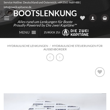
Zum
Service Hotline: Deutschland und Österreich: +49 2565 9689 488 |
info@zweikapitaene.de
Inhalt
BOOTSLENKUNG
springen
Alles rund um Lenkungen für Boote
Proudly Powered by Die zwei Kapitäne™
MENU
ZURÜCK ZU:
HYDRAULISCHE LENKUNGEN
/
HYDRAULISCHE STEUERUNGEN FÜR
AUSSENBORDER
Auf die
Wunschliste