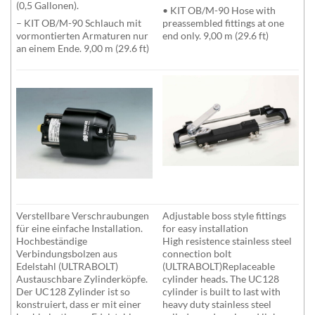
(0,5 Gallonen).
• KIT OB/M-90 Hose with
– KIT OB/M-90 Schlauch mit
preassembled fittings at one
vormontierten Armaturen nur
end only. 9,00 m (29.6 ft)
an einem Ende. 9,00 m (29.6 ft)
Verstellbare Verschraubungen
Adjustable boss style fittings
für eine einfache Installation.
for easy installation
Hochbeständige
High resistence stainless steel
Verbindungsbolzen aus
connection bolt
Edelstahl (ULTRABOLT)
(ULTRABOLT)Replaceable
Austauschbare Zylinderköpfe.
cylinder heads
.
The UC128
Der UC128 Zylinder ist so
cylinder is built to last with
konstruiert, dass er mit einer
heavy duty stainless steel