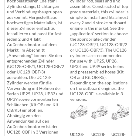
hochbelastbaren Edelstahl-
cylinder rod, seals and link
Zylinderstange, Dichtungen
assemblies. Constructed of top
und Verbindungsbaugruppen
grade materials, this cylinder is
auskommt. Hergestellt aus
simple to install and fits almost
hochwertigen Materialien, ist
every 2 and 4 stroke outboard
dieser Zylinder einfach zu
engine in the market. See the
installieren und passt für fast
„application“ section to choose
jeden 2 und 4 Takt
the appropriate cylinder
Außenbordmotor auf dem
(UC128-OBF/1, UC128-OBF/2
Markt. Im Abschnitt
or UC128-OBF/3). The UC128
„Anwendung“ können Sie den
cylinders are recommended
entsprechenden Zylinder
for use with UP25, UP28,
(UC128-OBF/1, UC128-OBF/2
UP33 and UP39 series helms
oder UC128-OBF/3)
and preassembled hoses (Kit
auswählen. Die UC128-
OB and Kit OB/R5).
Zylinder werden für die
Depending on the applications
Verwendung mit Helmen der
on the outboard engines, the
Serien UP25, UP28, UP33 und
UC128-OBF is available in 3
UP39 sowie vormontierten
versions:
Schläuchen (Kit OB und Kit
OB/R5) empfohlen.
Abhängig von den
Anwendungen auf den
Außenbordmotoren ist der
UC128-OBF in 3 Versionen
UC128-
UC128-
UC128-