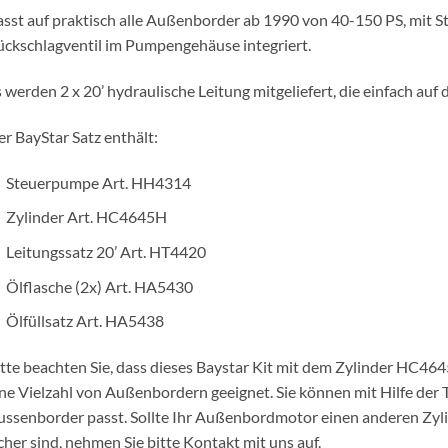
sst auf praktisch alle Außenborder ab 1990 von 40-150 PS, mit 
ckschlagventil im Pumpengehäuse integriert.
 werden 2 x 20’ hydraulische Leitung mitgeliefert, die einfach auf
r BayStar Satz enthält:
Steuerpumpe Art. HH4314
Zylinder Art. HC4645H
Leitungssatz 20’ Art. HT4420
Ölflasche (2x) Art. HA5430
Ölfüllsatz Art. HA5438
tte beachten Sie, dass dieses Baystar Kit mit dem Zylinder HC4645H
ne Vielzahl von Außenbordern geeignet. Sie können mit Hilfe der T
ssenborder passt. Sollte Ihr Außenbordmotor einen anderen Zylind
cher sind, nehmen Sie bitte Kontakt mit uns auf.