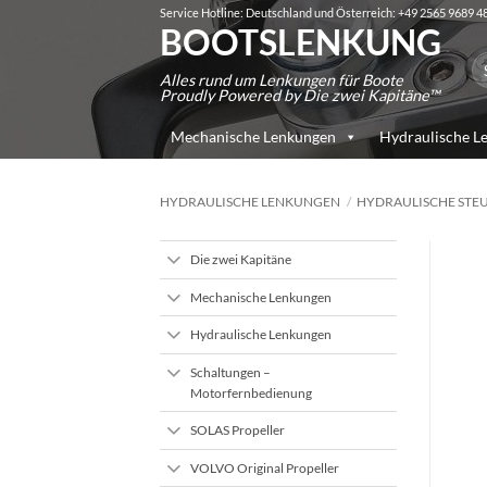
Zum
Service Hotline: Deutschland und Österreich: +49 2565 9689 4
BOOTSLENKUNG
Inhalt
Su
springen
Alles rund um Lenkungen für Boote
na
Proudly Powered by Die zwei Kapitäne™
Mechanische Lenkungen
Hydraulische L
HYDRAULISCHE LENKUNGEN
/
HYDRAULISCHE STE
Die zwei Kapitäne
Mechanische Lenkungen
Hydraulische Lenkungen
Schaltungen –
Motorfernbedienung
SOLAS Propeller
VOLVO Original Propeller