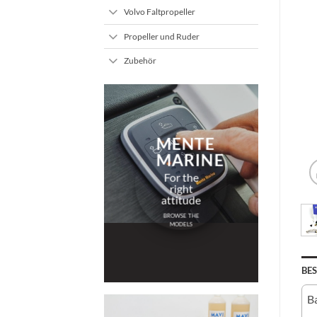
Volvo Faltpropeller
Propeller und Ruder
Zubehör
MENTE
MARINE
For the
right
attitude
BROWSE THE
MODELS
BE
Ba