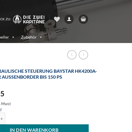
CK ZU:
eller
Zubehör
AULISCHE STEUERUNG BAYSTAR HK4200A-
R AUSSENBORDER BIS 150 PS
65
% Mwst
d
he Steuerung Baystar HK4200A-3 für Außenborder bis 150 Ps Menge
IN DEN WARENKORB