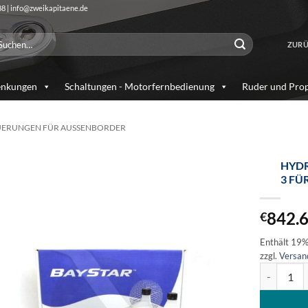
88 | info@zweikapitaene.de
chen
ZURÜ
ch:
enkungen
Schaltungen - Motorfernbedienung
Ruder und Prop
UERUNGEN FÜR AUSSENBORDER
HYDR
3 FÜ
Auf die
Wunschliste
842.
€
Enthält 19
zzgl.
Versan
Hydraulisc