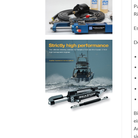
Pa
Rü
Es
De
Bi
ei
Au
si