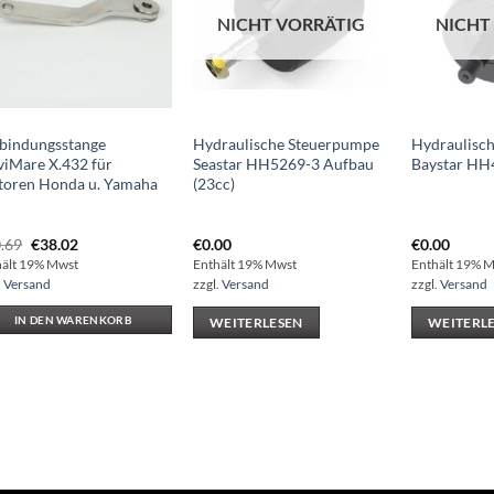
NICHT VORRÄTIG
NICHT
bindungsstange
Hydraulische Steuerpumpe
Hydraulisc
iMare X.432 für
Seastar HH5269-3 Aufbau
Baystar HH
oren Honda u. Yamaha
(23cc)
Ursprünglicher
Aktueller
.69
€
38.02
€
0.00
€
0.00
Preis
Preis
hält 19% Mwst
Enthält 19% Mwst
Enthält 19% 
war:
ist:
.
Versand
zzgl.
Versand
zzgl.
Versand
€50.69
€38.02.
IN DEN WARENKORB
WEITERLESEN
WEITERL