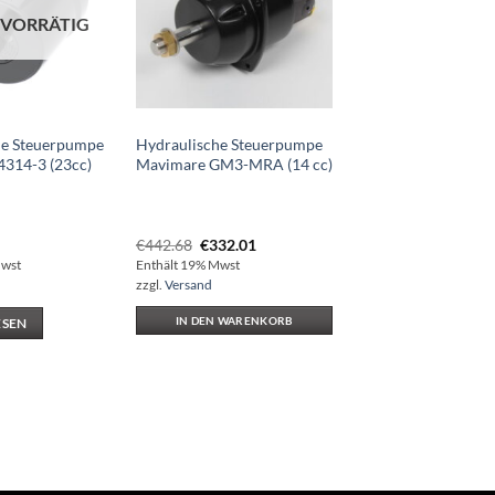
 VORRÄTIG
he Steuerpumpe
Hydraulische Steuerpumpe
4314-3 (23cc)
Mavimare GM3-MRA (14 cc)
Ursprünglicher
Aktueller
€
442.68
€
332.01
Preis
Preis
Mwst
Enthält 19% Mwst
war:
ist:
zzgl.
Versand
€442.68
€332.01.
IN DEN WARENKORB
ESEN