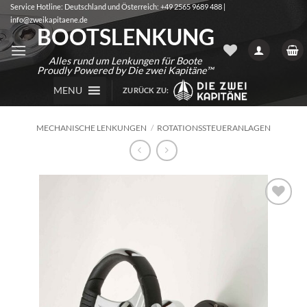
Zum
Service Hotline: Deutschland und Österreich: +49 2565 9689 488 |
info@zweikapitaene.de
Inhalt
BOOTSLENKUNG
springen
Alles rund um Lenkungen für Boote
Proudly Powered by Die zwei Kapitäne™
MENU
ZURÜCK ZU:
MECHANISCHE LENKUNGEN
/
ROTATIONSSTEUERANLAGEN
Auf die
Wunschliste