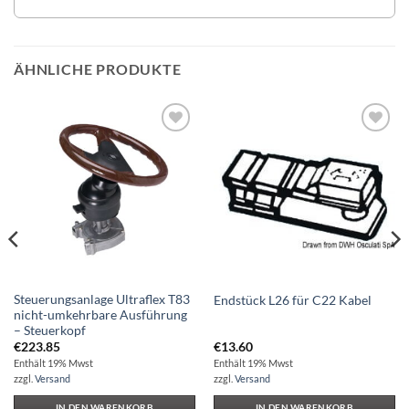
ÄHNLICHE PRODUKTE
Auf die
Auf die
Wunschliste
Wunschliste
Steuerungsanlage Ultraflex T83
Endstück L26 für C22 Kabel
nicht-umkehrbare Ausführung
– Steuerkopf
€
223.85
€
13.60
Enthält 19% Mwst
Enthält 19% Mwst
zzgl.
Versand
zzgl.
Versand
IN DEN WARENKORB
IN DEN WARENKORB