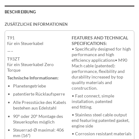
BESCHREIBUNG
ZUSÄTZLICHE INFORMATIONEN
T91
FEATURES AND TECHNICAL
für ein Steuerkabel
SPECIFICATIONS:
• Specifically designed for high
—–
performance and high
T93ZT
efficiency applications• M90
für ein Steuerkabel Zero
Mach cable (patented):
Torque
performance, flexibility and
durability increased by top
Technische Informationen:
quality materials and
Planetengetriebe
construction.
patentierte Rücklaufsperre
• Fast connect, simple
installation, patented
Alle Pressstücke des Kabels
end fitting.
bestehen aus Edelstahl
• Stainless steel cable output
90° oder 20° Montage des
end featuring patented gasket,
Steuerkopfes möglich
engine side
Steuerrad-Ø maximal: 406
• Corrosion resistant materials
mm (16″)