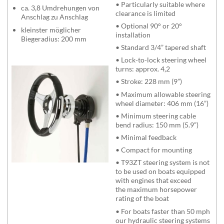
• Particularly suitable where
ca. 3,8 Umdrehungen von
clearance is limited
Anschlag zu Anschlag
• Optional 90° or 20°
kleinster möglicher
installation
Biegeradius: 200 mm
• Standard 3/4” tapered shaft
• Lock-to-lock steering wheel
turns: approx. 4,2
• Stroke: 228 mm (9”)
• Maximum allowable steering
wheel diameter: 406 mm (16”)
• Minimum steering cable
bend radius: 150 mm (5.9”)
• Minimal feedback
• Compact for mounting
• T93ZT steering system is not
to be used on boats equipped
with engines that exceed
the maximum horsepower
rating of the boat
• For boats faster than 50 mph
our hydraulic steering systems