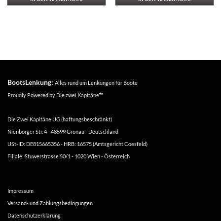
BootsLenkung:
Alles rund um Lenkungen für Boote
Proudly Powered by
Die zwei Kapitäne
™
Die Zwei Kapitäne UG (haftungsbeschränkt)
Nienborger Str. 4 - 48599 Gronau - Deutschland
USt-ID: DE815665356 - HRB: 16575 (Amtsgericht Coesfeld)
Filiale: Stuwerstrasse 50/1 - 1020 Wien - Österreich
Impressum
Versand- und Zahlungsbedingungen
Datenschutzerklärung