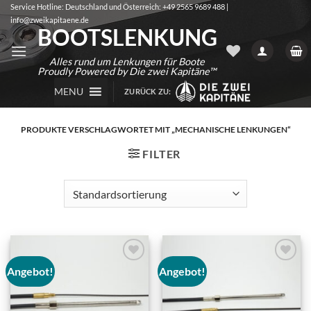
Zum
Service Hotline: Deutschland und Österreich: +49 2565 9689 488 |
info@zweikapitaene.de
Inhalt
BOOTSLENKUNG
springen
Alles rund um Lenkungen für Boote
Proudly Powered by Die zwei Kapitäne™
MENU
ZURÜCK ZU:
PRODUKTE VERSCHLAGWORTET MIT „MECHANISCHE LENKUNGEN“
FILTER
Angebot!
Angebot!
Auf die
Auf die
Wunschliste
Wunschliste