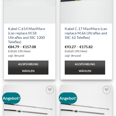
Kabel C.614 MaviMare
Kabel C.17 MaviMare (can
(can replace M.58
replace M.66 Ultraflex and
Ultraflex and SSC 1300
SSC 62 Teleflex)
Teleflex)
Preisspanne:
Preisspanne:
€
84.79
–
€
157.08
€
93.27
–
€
175.82
€84.79
€93.27
Enthält 19% Mwst
Enthält 19% Mwst
bis
bis
zzgl.
Versand
zzgl.
Versand
€157.08
€175.82
AUSFÜHRUNG
AUSFÜHRUNG
WÄHLEN
WÄHLEN
Dieses
Dieses
Produkt
Produkt
weist
weist
mehrere
mehrere
Angebot!
Angebot!
Auf die
Auf die
Varianten
Varianten
Wunschliste
Wunschliste
auf.
auf.
Die
Die
Optionen
Optionen