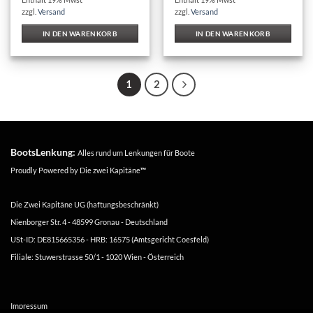
zzgl.
Versand
zzgl.
Versand
IN DEN WARENKORB
IN DEN WARENKORB
1
2
BootsLenkung:
Alles rund um Lenkungen für Boote
Proudly Powered by
Die zwei Kapitäne
™
Die Zwei Kapitäne UG (haftungsbeschränkt)
Nienborger Str. 4 - 48599 Gronau - Deutschland
USt-ID: DE815665356 - HRB: 16575 (Amtsgericht Coesfeld)
Filiale: Stuwerstrasse 50/1 - 1020 Wien - Österreich
Impressum