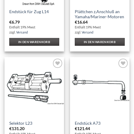
Plättchen z.Anschluß an
Endstück für Zug L14
Yamaha/Mariner-Motoren
€
6.79
€
16.64
Enthält 19% Mwst
Enthält 19% Mwst
zzgl.
Versand
zzgl.
Versand
IN DEN WARENKORB
IN DEN WARENKORB
Auf die
Auf die
Wunschliste
Wunschliste
Selektor L23
Endstück A73
€
131.20
€
121.44
Enthält 19% Mwst
Enthält 19% Mwst