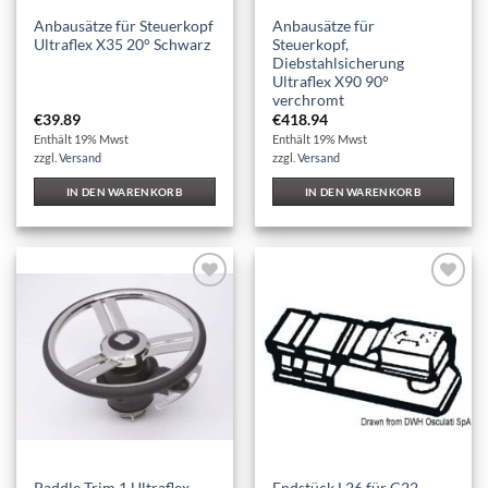
Anbausätze für Steuerkopf
Anbausätze für
Ultraflex X35 20° Schwarz
Steuerkopf,
Diebstahlsicherung
Ultraflex X90 90°
verchromt
€
39.89
€
418.94
Enthält 19% Mwst
Enthält 19% Mwst
zzgl.
Versand
zzgl.
Versand
IN DEN WARENKORB
IN DEN WARENKORB
Auf die
Auf die
Wunschliste
Wunschliste
Paddle Trim 1 Ultraflex
Endstück L26 für C22