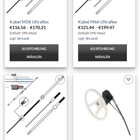
auf
auf
der
der
Produktseite
Produktseite
Kabel M58 Ultraflex
Kabel M66 Ultraflex
gewählt
gewählt
Preisspanne:
Preisspanne:
€
116.56
–
€
170.21
€
121.44
–
€
199.47
werden
werden
€116.56
€121.44
Enthält 19% Mwst
Enthält 19% Mwst
bis
bis
zzgl.
Versand
zzgl.
Versand
€170.21
€199.47
AUSFÜHRUNG
AUSFÜHRUNG
WÄHLEN
WÄHLEN
Dieses
Dieses
Produkt
Produkt
weist
weist
mehrere
mehrere
Auf die
Auf die
Varianten
Varianten
Wunschliste
Wunschliste
auf.
auf.
Die
Die
Optionen
Optionen
können
können
auf
auf
der
der
Produktseite
Produktseite