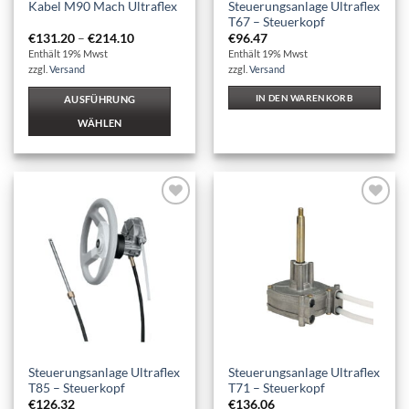
Steuerungsanlage Ultraflex
Kabel M90 Mach Ultraflex
gewählt
gewählt
T67 – Steuerkopf
werden
werden
Preisspanne:
€
131.20
–
€
214.10
€
96.47
€131.20
Enthält 19% Mwst
Enthält 19% Mwst
bis
zzgl.
Versand
zzgl.
Versand
€214.10
IN DEN WARENKORB
AUSFÜHRUNG
WÄHLEN
Dieses
Produkt
weist
mehrere
Auf die
Auf die
Varianten
Wunschliste
Wunschliste
auf.
Die
Optionen
können
auf
der
Produktseite
Steuerungsanlage Ultraflex
Steuerungsanlage Ultraflex
gewählt
T85 – Steuerkopf
T71 – Steuerkopf
werden
€
126.32
€
136.06