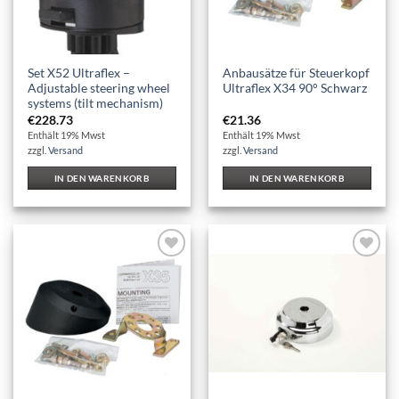
Set X52 Ultraflex –
Anbausätze für Steuerkopf
Adjustable steering wheel
Ultraflex X34 90° Schwarz
systems (tilt mechanism)
€
228.73
€
21.36
Enthält 19% Mwst
Enthält 19% Mwst
zzgl.
Versand
zzgl.
Versand
IN DEN WARENKORB
IN DEN WARENKORB
Auf die
Auf die
Wunschliste
Wunschliste