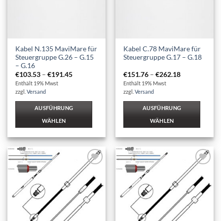
können
können
auf
auf
der
der
Produktseite
Produktseite
Kabel N.135 MaviMare für
Kabel C.78 MaviMare für
gewählt
gewählt
Steuergruppe G.26 – G.15
Steuergruppe G.17 – G.18
werden
werden
– G.16
Preisspanne:
Preisspanne:
€
103.53
–
€
191.45
€
151.76
–
€
262.18
€103.53
€151.76
Enthält 19% Mwst
Enthält 19% Mwst
bis
bis
zzgl.
Versand
zzgl.
Versand
€191.45
€262.18
AUSFÜHRUNG
AUSFÜHRUNG
WÄHLEN
WÄHLEN
Dieses
Dieses
Produkt
Produkt
weist
weist
mehrere
mehrere
Auf die
Auf die
Varianten
Varianten
Wunschliste
Wunschliste
auf.
auf.
Die
Die
Optionen
Optionen
können
können