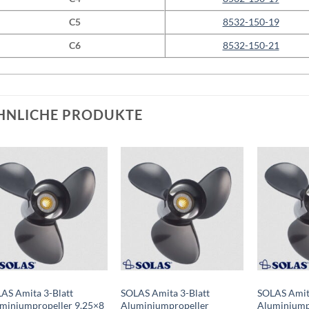
C5
8532-150-19
C6
8532-150-21
HNLICHE PRODUKTE
Auf die
Auf die
Wunschliste
Wunschliste
AS Amita 3-Blatt
SOLAS Amita 3-Blatt
SOLAS Amita
miniumpropeller 9.25×8
Aluminiumpropeller
Aluminiump