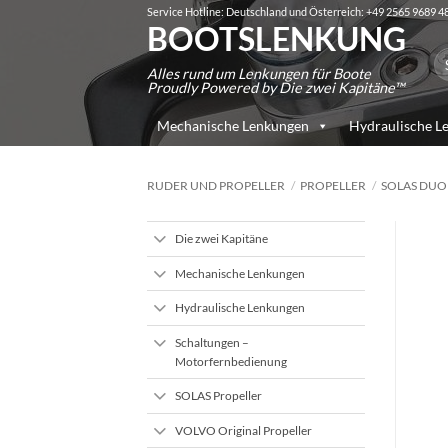
Zum
Service Hotline: Deutschland und Österreich: +49 2565 9689 4
BOOTSLENKUNG
Inhalt
Su
springen
Alles rund um Lenkungen für Boote
na
Proudly Powered by Die zwei Kapitäne™
Mechanische Lenkungen
Hydraulische L
RUDER UND PROPELLER
/
PROPELLER
/
SOLAS DU
Die zwei Kapitäne
Mechanische Lenkungen
Hydraulische Lenkungen
Schaltungen –
Motorfernbedienung
SOLAS Propeller
VOLVO Original Propeller