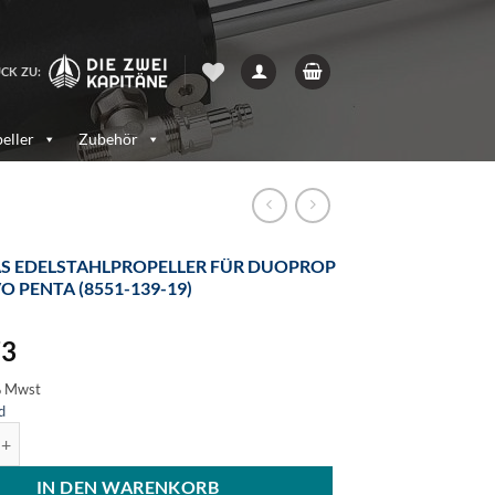
CK ZU:
eller
Zubehör
S EDELSTAHLPROPELLER FÜR DUOPROP
O PENTA (8551-139-19)
73
% Mwst
d
stahlpropeller für DuoProp Volvo Penta (8551-139-19) Menge
IN DEN WARENKORB