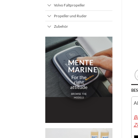
Volvo Faltpropeller
Propeller und Ruder
Zubehör
MENTE
MARINE
For the
right
attitude
BE
BROWSE THE
MODELS
Al
B
Z