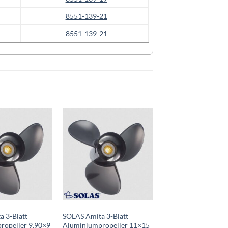
8551-139-21
8551-139-21
Auf die
Auf die
Wunschliste
Wunschliste
 3-Blatt
SOLAS Amita 3-Blatt
ropeller 9.90×9
Aluminiumpropeller 11×15