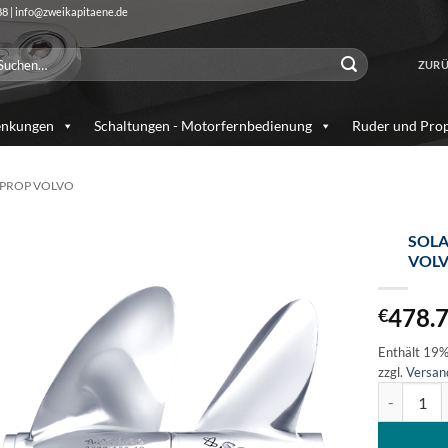
88 | info@zweikapitaene.de
chen
ZURÜ
ch:
enkungen
Schaltungen - Motorfernbedienung
Ruder und Prop
OPROP VOLVO
SOLA
VOLV
Auf die
Wunschliste
478.
€
Enthält 19
zzgl.
Versan
SOLAS Edel