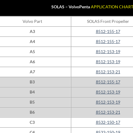
SOLAS – VolvoPenta
APPLICATION CHAR
Volvo Part
SOLAS Front Propeller
A3
8512-155-17
A4
8512-155-17
A5
8512-153-19
A6
8512-153-19
A7
8512-153-21
B3
8512-155-17
B4
8512-153-19
B5
8512-153-19
B6
8512-153-21
C3
8532-150-17
C4
8532-150-19