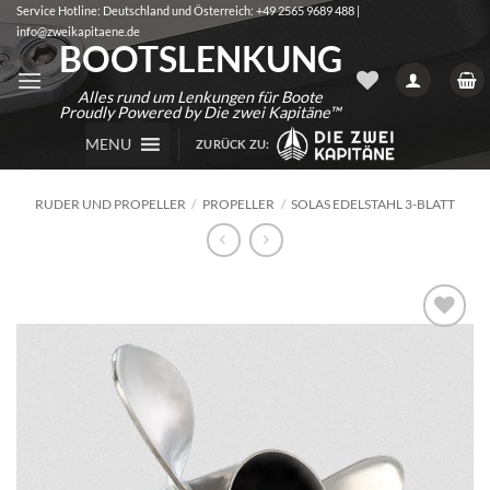
Zum
Service Hotline: Deutschland und Österreich: +49 2565 9689 488 |
info@zweikapitaene.de
Inhalt
BOOTSLENKUNG
springen
Alles rund um Lenkungen für Boote
Proudly Powered by Die zwei Kapitäne™
MENU
ZURÜCK ZU:
RUDER UND PROPELLER
/
PROPELLER
/
SOLAS EDELSTAHL 3-BLATT
Auf die
Wunschliste