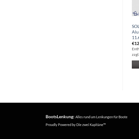
SOLAS Amita 3-Blatt
SOLAS Amita 3-Blatt
SOL
Aluminiumpropeller 11×15
Aluminiumpropeller 9.25×7
Alu
(3311-110-15)
(3111-093-07)
11.
€
125.28
€
103.29
€
12
Enthält 19% Mwst
Enthält 19% Mwst
Ent
zzgl.
Versand
zzgl.
Versand
zzgl
IN DEN WARENKORB
IN DEN WARENKORB
BootsLenkung:
Alles rund um Lenkungen für Boote
Proudly Powered by
Die zwei Kapitäne
™