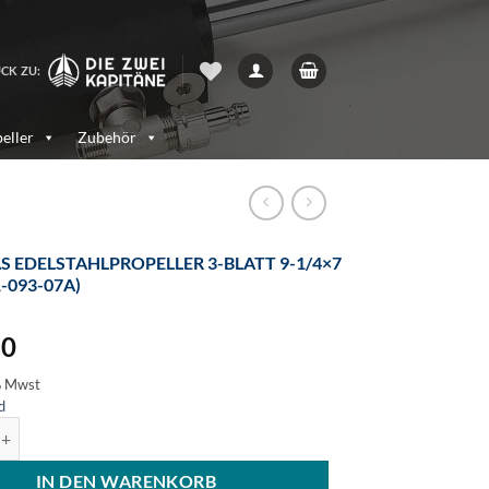
CK ZU:
eller
Zubehör
S EDELSTAHLPROPELLER 3-BLATT 9-1/4×7
1-093-07A)
30
% Mwst
d
stahlpropeller 3-Blatt 9-1/4x7 (4121-093-07A) Menge
IN DEN WARENKORB