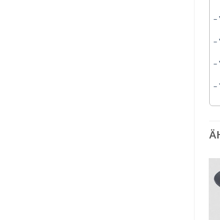
–
–
–
–
Ä
Auf die
Auf die
Wunschliste
Wunschliste