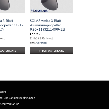
 3-Blatt
SOLAS Amita 3-Blatt
ropeller 11×17
Aluminiumpropeller
17)
9.90×11 (3211-099-11)
€
119.95
Mwst
Enthält 19% Mwst
zzgl.
Versand
N WARENKORB
IN DEN WARENKORB
essum
nd- und Zahlungsbedingungen
schutzerklärung