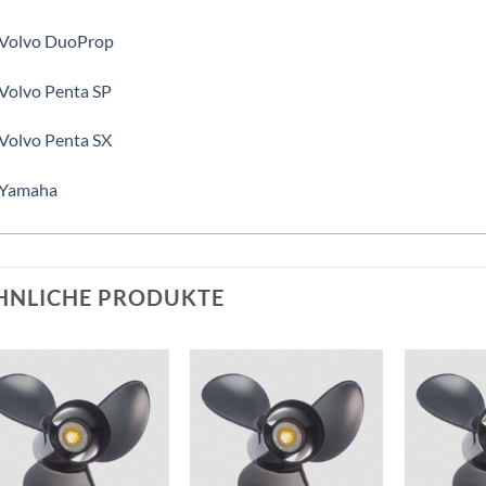
 Volvo DuoProp
 Volvo Penta SP
 Volvo Penta SX
 Yamaha
HNLICHE PRODUKTE
Auf die
Auf die
Wunschliste
Wunschliste