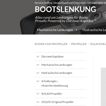
Zum
Service Hotline: Deutschland und Österreich: +49 2565 9689 4
BOOTSLENKUNG
Inhalt
Su
springen
Alles rund um Lenkungen für Boote
na
Proudly Powered by Die zwei Kapitäne™
Mechanische Lenkungen
Hydraulische L
RUDER UND PROPELLER
/
PROPELLER
/
SOLAS EDEL
Die zwei Kapitäne
Mechanische Lenkungen
Hydraulische Lenkungen
Schaltungen –
Motorfernbedienung
SOLAS Propeller
VOLVO Original Propeller