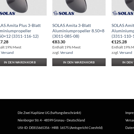
AS Amita Plus 3-Blatt
SOLAS Amita 3-Blatt
SOLAS Amita
miniumpropeller
Aluminiumpropeller 8.50×8
Aluminiump
60×12 (3311-116-12)
(3011-085-08)
(3311-110-
7.28
€
83.30
€
125.28
hält 19% Mwst
Enthält 19% Mwst
Enthält 19% 
.
Versand
zzgl.
Versand
zzgl.
Versand
IN DEN WARENKORB
IN DEN WARENKORB
IN DE
Die Zwei Kapitäne UG (haftungsbeschränkt)
Impr
Nienborger Str. 4 - 48599 Gronau - Deutschland
Versa
USt-ID: DE815665356 - HRB: 16575 (Amtsgericht Coesfeld)
Daten