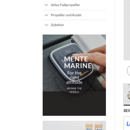
Volvo Faltpropeller
Propeller und Ruder
Zubehör
MENTE
MARINE
For the
right
attitude
BROWSE THE
MODELS
BE
U