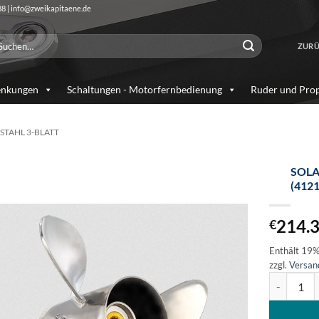
88 | info@zweikapitaene.de
chen
ZURÜ
ch:
enkungen
Schaltungen - Motorfernbedienung
Ruder und Prop
STAHL 3-BLATT
SOLA
(412
Auf die
Wunschliste
214.
€
Enthält 19
zzgl.
Versan
SOLAS Edel