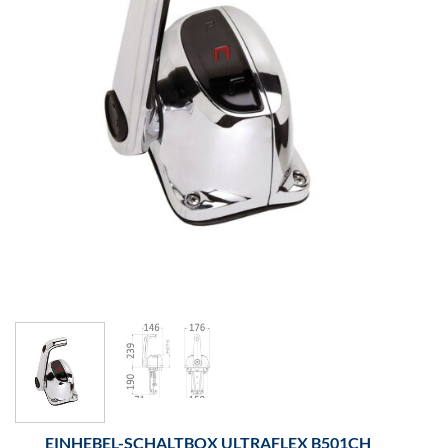
EINHEBEL-SCHALTBOX ULTRAFLEX B501CH