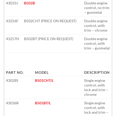
43033J
B502B
Double engine
control, no trim
– gunmetal
43256F
B502CHT (PRICE ON REQUEST)
Double engine
control, with
trim – chrome
43257H
B502BT (PRICE ON REQUEST)
Double engine
control, with
trim – gunmetal
PART NO.
MODEL
DESCRIPTION
43028S
B501CHT/L
Single engine
control, with
lock and trim –
chrome
43036R
B501BT/L
Single engine
control, with
lock and trim –