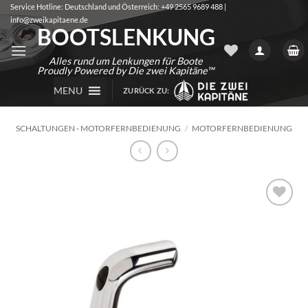
Zum
Service Hotline: Deutschland und Österreich: +49 2565 9689 488 |
info@zweikapitaene.de
Inhalt
BOOTSLENKUNG
springen
Alles rund um Lenkungen für Boote
Proudly Powered by Die zwei Kapitäne™
MENU
ZURÜCK ZU:
SCHALTUNGEN - MOTORFERNBEDIENUNG
/
MOTORFERNBEDIENUNG
Auf die
Wunschliste