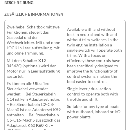
BESCHREIBUNG
ZUSÄTZLICHE INFORMATIONEN
Zweihebel-Schaltbox mit zwei
Available with and without
Funktionen, steuert das
lock in neutral and with and
Gaspedal und den
without trim switches. In the
Wechselrichter. Mit und ohne
twin engine installation a
LOCK in Leerlaufstellung, mit
single switch will operate both
und ohne Trimmung.
trims. With a focus on
Mit dem Schalter
X12
–
efficiency these controls have
34543Q (optional) wird der
been specifically designed to
Motor nur in Leerlaufstellung
improve the functionality of
gestartet.
control systems, making the
boat easier to control.
Es können alle Ultraflex
Steuerkabel verwendet
Single lever / dual action
werden: – Bei Steuerkabeln
control to operate both with
C14 ist kein Adapterset nötig.
throttle and shift.
– Bei Steuerkabeln C2-C8-
Suitable for any type of boats
Mach0 ist das Adapterset K59
with outboard, inboard or I/O
enthalten. – Bei Steuerkabeln
power plants.
C5-C16-Mach5 zusätzlich das
Adapterset K60
K60
Kit –