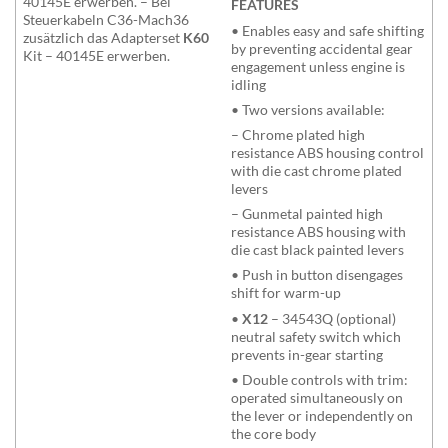
40145E erwerben. – Bei
FEATURES
Steuerkabeln C36-Mach36
• Enables easy and safe shifting
zusätzlich das Adapterset
K60
by preventing accidental gear
Kit – 40145E erwerben.
engagement unless engine is
idling
• Two versions available:
– Chrome plated high
resistance ABS housing control
with die cast chrome plated
levers
– Gunmetal painted high
resistance ABS housing with
die cast black painted levers
• Push in button disengages
shift for warm-up
•
X12
– 34543Q (optional)
neutral safety switch which
prevents in-gear starting
• Double controls with trim:
operated simultaneously on
the lever or independently on
the core body