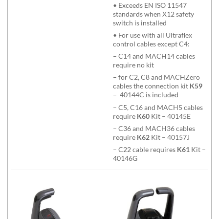
• Exceeds EN ISO 11547
standards when X12 safety
switch is installed
• For use with all Ultraflex
control cables except C4:
– C14 and MACH14 cables
require no kit
– for C2, C8 and MACHZero
cables the connection kit
K59
– 40144C is included
– C5, C16 and MACH5 cables
require
K60
Kit – 40145E
– C36 and MACH36 cables
require
K62
Kit – 40157J
– C22 cable requires
K61
Kit –
40146G