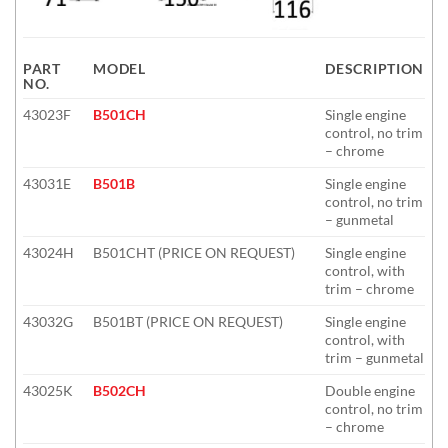
PART
MODEL
DESCRIPTION
NO.
43023F
B501CH
Single engine
control, no trim
– chrome
43031E
B501B
Single engine
control, no trim
– gunmetal
43024H
B501CHT (PRICE ON REQUEST)
Single engine
control, with
trim – chrome
43032G
B501BT (PRICE ON REQUEST)
Single engine
control, with
trim – gunmetal
43025K
B502CH
Double engine
control, no trim
– chrome