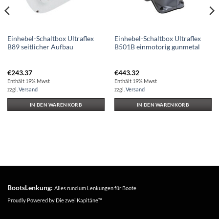
Einhebel-Schaltbox Ultraflex
Einhebel-Schaltbox Ultraflex
B89 seitlicher Aufbau
B501B einmotorig gunmetal
€
243.37
€
443.32
Enthält 19% Mwst
Enthält 19% Mwst
zzgl.
Versand
zzgl.
Versand
IN DEN WARENKORB
IN DEN WARENKORB
BootsLenkung:
Alles rund um Lenkungen für Boote
Proudly Powered by
Die zwei Kapitäne
™