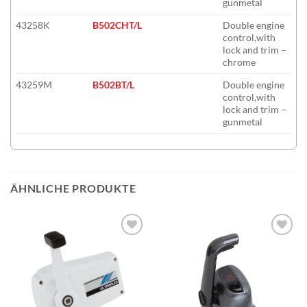
gunmetal
43258K
B502CHT/L
Double engine
control,with
lock and trim –
chrome
43259M
B502BT/L
Double engine
control,with
lock and trim –
gunmetal
ÄHNLICHE PRODUKTE
Auf die
Auf die
Wunschliste
Wunschliste