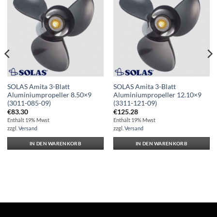
Auf die
Auf die
Wunschliste
Wunschliste
SOLAS Amita 3-Blatt
SOLAS Amita 3-Blatt
Aluminiumpropeller 8.50×9
Aluminiumpropeller 12.10×9
(3011-085-09)
(3311-121-09)
€
83.30
€
125.28
Enthält 19% Mwst
Enthält 19% Mwst
zzgl.
Versand
zzgl.
Versand
IN DEN WARENKORB
IN DEN WARENKORB