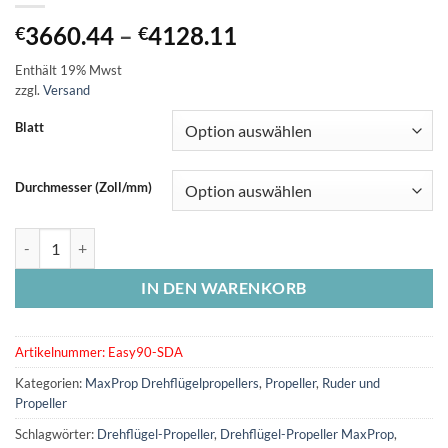
Preisspanne:
3660.44
–
4128.11
€
€
€3660.44
Enthält 19% Mwst
bis
zzgl.
Versand
€4128.11
Blatt
Durchmesser (Zoll/mm)
MAXPROP "Easy 90" Drehflügel-Propeller (3- und 4-Blatt) Sail Drive
IN DEN WARENKORB
Artikelnummer:
Easy90-SDA
Kategorien:
MaxProp Drehflügelpropellers
,
Propeller
,
Ruder und
Propeller
Schlagwörter:
Drehflügel-Propeller
,
Drehflügel-Propeller MaxProp
,