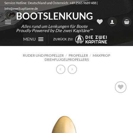
Zum
Service Hotline: Deutschland und Österreich: +49 2565 9689 488 |
info@zweikapitaene.de
Inhalt
BOOTSLENKUNG
springen
Alles rund um Lenkungen für Boote
Proudly Powered by Die zwei Kapitäne™
MENU
ZURÜCK ZU:
RUDER UND PROPELLER
/
PROPELLER
/
MAXPROP
DREHFLÜGELPROPELLERS
Auf die
Wunschliste