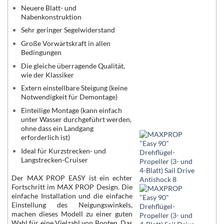
Neuere Blatt- und
Nabenkonstruktion
Sehr geringer Segelwiderstand
Große Vorwärtskraft in allen
Bedingungen
Die gleiche überragende Qualität,
wie der Klassiker
Extern einstellbare Steigung (keine
Notwendigkeit für Demontage)
Einteilige Montage (kann einfach
unter Wasser durchgeführt werden,
ohne dass ein Landgang
erforderlich ist)
Ideal für Kurzstrecken- und
Langstrecken-Cruiser
Der MAX PROP EASY ist ein echter
Fortschritt im MAX PROP Design. Die
einfache Installation und die einfache
Einstellung des Neigungswinkels,
machen dieses Modell zu einer guten
Wahl für eine Vielzahl von Booten. Das