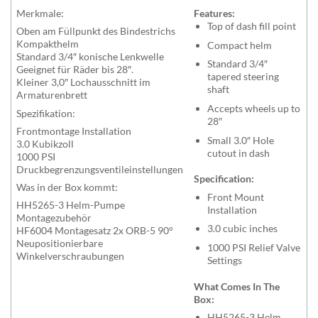
Merkmale:
Features:
Top of dash fill point
Oben am Füllpunkt des Bindestrichs
Kompakthelm
Compact helm
Standard 3/4″ konische Lenkwelle
Standard 3/4″
Geeignet für Räder bis 28″.
tapered steering
Kleiner 3,0″ Lochausschnitt im
shaft
Armaturenbrett
Accepts wheels up to
Spezifikation:
28″
Frontmontage Installation
Small 3.0″ Hole
3.0 Kubikzoll
cutout in dash
1000 PSI
Druckbegrenzungsventileinstellungen
Specification:
Was in der Box kommt:
Front Mount
HH5265-3 Helm-Pumpe
Installation
Montagezubehör
3.0 cubic inches
HF6004 Montagesatz 2x ORB-5 90°
Neupositionierbare
1000 PSI Relief Valve
Winkelverschraubungen
Settings
What Comes In The
Box:
HH5265-3 Helm