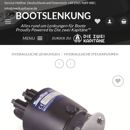
Zum
Service Hotline: Deutschland und Österreich: +49 2565 9689 488 |
info@zweikapitaene.de
Inhalt
BOOTSLENKUNG
springen
Alles rund um Lenkungen für Boote
Proudly Powered by Die zwei Kapitäne™
MENU
ZURÜCK ZU:
HYDRAULISCHE LENKUNGEN
/
HYDRAULISCHE STEUERPUMPEN
Auf die
Wunschliste