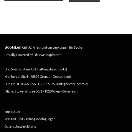
BootsLenkung:
Alles rund um Lenkungen für Boote
Proudly Powered by
Die zwei Kapitäne
™
Die Zwei Kapitäne UG (haftungsbeschränkt)
Nienborger Str. 4 - 48599 Gronau - Deutschland
USt-ID: DE815665356 - HRB: 16575 (Amtsgericht Coesfeld)
Filiale: Stuwerstrasse 50/1 - 1020 Wien - Österreich
Impressum
Versand- und Zahlungsbedingungen
Datenschutzerklärung