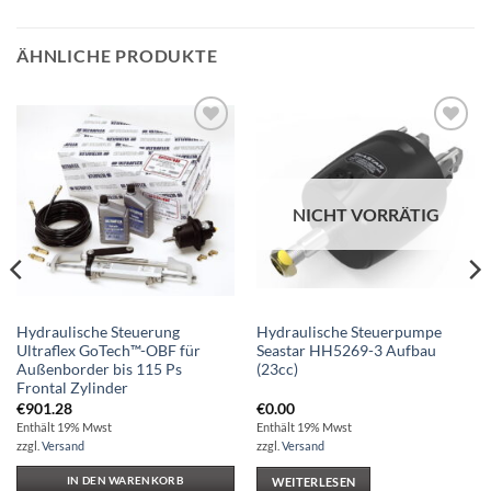
ÄHNLICHE PRODUKTE
Auf die
Auf die
Wunschliste
Wunschliste
NICHT VORRÄTIG
Hydraulische Steuerung
Hydraulische Steuerpumpe
Ultraflex GoTech™-OBF für
Seastar HH5269-3 Aufbau
Außenborder bis 115 Ps
(23cc)
Frontal Zylinder
€
901.28
€
0.00
Enthält 19% Mwst
Enthält 19% Mwst
zzgl.
Versand
zzgl.
Versand
IN DEN WARENKORB
WEITERLESEN