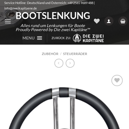
Zum
Service Hotline: Deutschland und Österreich: +49 2565 9689 488 |
info@zweikapitaene.de
Inhalt
BOOTSLENKUNG
springen
Alles rund um Lenkungen für Boote
Proudly Powered by Die zwei Kapitäne™
MENU
ZURÜCK ZU:
ZUBEHÖR
/
STEUERRÄDER
Auf die
Wunschliste