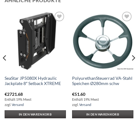
ÄHNLICHE PRODUKTE
Auf die
Auf die
Wunschliste
Wunschliste
SeaStar JP5080X Hydraulic
PolyurethanSteuerrad VA-Stahl
Jackplate 8″ Setback XTREME
Speichen Ø280mm schw
€
2721.68
€
51.60
Enthält 19% Mwst
Enthält 19% Mwst
zzgl.
Versand
zzgl.
Versand
IN DEN WARENKORB
IN DEN WARENKORB