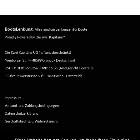
BootsLenkung:
Alles rund um Lenkungen für Boote
Proudly Powered by
Die zwei Kapitäne
™
Die Zwei Kapitäne UG (haftungsbeschränkt)
Nienborger Str. 4 - 48599 Gronau - Deutschland
USt-ID: DE815665356 - HRB: 16575 (Amtsgericht Coesfeld)
Filiale: Stuwerstrasse 50/1 - 1020 Wien - Österreich
Impressum
Versand- und Zahlungsbedingungen
Datenschutzerklärung
Geschäftsbeding. u. Widerrufsrecht
Copyright 2016-2026 ©
Die zwei Kapitäne