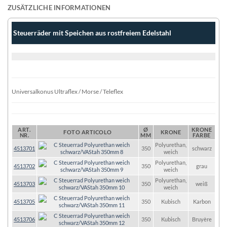
ZUSÄTZLICHE INFORMATIONEN
Steuerräder mit Speichen aus rostfreiem Edelstahl
Universalkonus Ultraflex / Morse / Teleflex
ART.
Ø
KRONE
FOTO ARTICOLO
KRONE
NR.
MM
FARBE
Polyurethan,
4513701
350
schwarz
weich
Polyurethan,
4513702
350
grau
weich
Polyurethan,
4513703
350
weiß
weich
4513705
350
Kubisch
Karbon
4513706
350
Kubisch
Bruyère