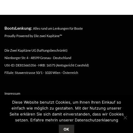
BootsLenkung:
Alles rund um Lenkungen für Boote
Proudly Powered by
Die zwei Kapitäne
™
Die Zwei Kapitäne UG (haftungsbeschränkt)
Nienborger Str. 4 - 48599 Gronau - Deutschland
USt-ID: DE815665356 - HRB: 16575 (Amtsgericht Coesfeld)
Filiale: Stuwerstrasse 50/1 - 1020 Wien - Österreich
Impressum
Versand- und Zahlungsbedingungen
Diese Website benutzt Cookies, um Ihnen Ihren Einkauf so
einfach wie möglich zu gestalten. Mit der Nutzung unserer
Datenschutzerklärung
Seite erklären Sie sich damit einverstanden, dass wir Cookies
Geschäftsbeding. u. Widerrufsrecht
setzen. Erfahre mehrin unserer Datenschutzerklaerung
OK
Copyright 2016-2026 ©
Die zwei Kapitäne