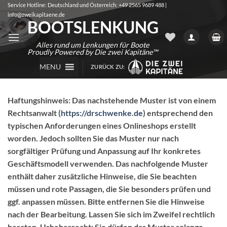
Zum
Service Hotline: Deutschland und Österreich: +49 2565 9689 488 |
info@zweikapitaene.de
Inhalt
BOOTSLENKUNG
springen
Alles rund um Lenkungen für Boote
Proudly Powered by Die zwei Kapitäne™
MENU
ZURÜCK ZU:
Haftungshinweis: Das nachstehende Muster ist von einem
Rechtsanwalt (
https://drschwenke.de
) entsprechend den
typischen Anforderungen eines Onlineshops erstellt
worden. Jedoch sollten Sie das Muster nur nach
sorgfältiger Prüfung und Anpassung auf Ihr konkretes
Geschäftsmodell verwenden. Das nachfolgende Muster
enthält daher zusätzliche Hinweise, die Sie beachten
müssen und rote Passagen, die Sie besonders prüfen und
ggf. anpassen müssen. Bitte entfernen Sie die Hinweise
nach der Bearbeitung. Lassen Sie sich im Zweifel rechtlich
beraten. Urheberrecht: Sie dürfen das Muster solange