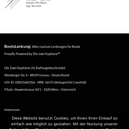
€131.20
Enthält 19% Mwst
zzgl.
Versand
bis
€214.10
BootsLenkung:
Alles rund um Lenkungen für Boote
Proudly Powered by
Die zwei Kapitäne
™
Die Zwei Kapitäne UG (haftungsbeschränkt)
Nienborger Str. 4 - 48599 Gronau - Deutschland
USt-ID: DE815665356 - HRB: 16575 (Amtsgericht Coesfeld)
Filiale: Stuwerstrasse 50/1 - 1020 Wien - Österreich
Impressum
Versand- und Zahlungsbedingungen
Diese Website benutzt Cookies, um Ihnen Ihren Einkauf so
einfach wie möglich zu gestalten. Mit der Nutzung unserer
Datenschutzerklärung