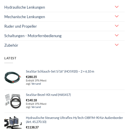
Hydraulische Lenkungen
Mechanische Lenkungen
Ruder und Propeller
Schaltungen - Motorfernbedienung
Zubehör
LATEST
SeaStar Schlauch-Set 5/16″ (HO5920) – 2 × 6,10 m
€
280.35
Enthält 19% Mwst
zzgl.
Versand
SeaStar Bezel-Kit rund (HA5417)
€
140.18
Enthält 19% Mwst
zzgl.
Versand
Hydraulische Steuerung Ultraflex HyTech-OBF/M-90 für Außenborder
(Art. 45.270.10)
€
1138.37