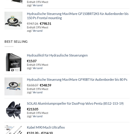
Enthält 19% Mwst
zzgl.
Versand
Hydraulische Steuerung MaviMare GF150BRT2KS für Außenborder bis
150 Ps Frontal mounting
Ursprünglicher
Aktueller
€
947.26
€
798.51
Preis
Preis
Enthält 19% Mwst
zzgl.
Versand
war:
ist:
€947.26
€798.51.
BEST SELLING
Hydrauliköl für Hydraulische Steuerungen
€
15.07
Enthält 19% Mwst
zzgl.
Versand
Hydraulische Steuerung MaviMare GF90BT für Außenborder bis 80 Ps
Ursprünglicher
Aktueller
€
658.07
€
548.59
Preis
Preis
Enthält 19% Mwst
zzgl.
Versand
war:
ist:
€658.07
€548.59.
SOLAS Aluminiumpropeller für DuoProp Volvo Penta (8512-153-19)
€
213.05
Enthält 19% Mwst
zzgl.
Versand
Kabel M90 Mach Ultraflex
Preisspanne:
€
131.20
–
€
214.10