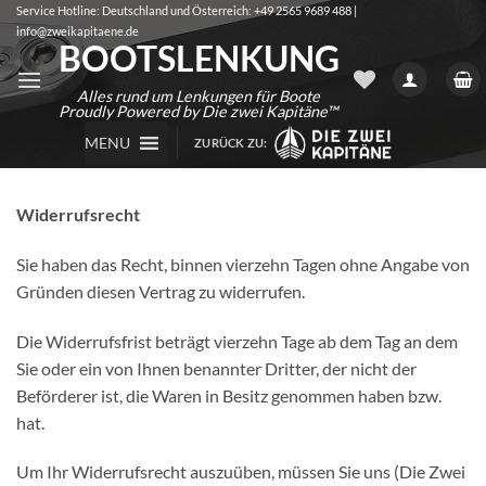
Zum
Service Hotline: Deutschland und Österreich: +49 2565 9689 488 |
info@zweikapitaene.de
Inhalt
BOOTSLENKUNG
springen
Alles rund um Lenkungen für Boote
Proudly Powered by Die zwei Kapitäne™
MENU
ZURÜCK ZU:
Widerrufsrecht
Sie haben das Recht, binnen vierzehn Tagen ohne Angabe von
Gründen diesen Vertrag zu widerrufen.
Die Widerrufsfrist beträgt vierzehn Tage ab dem Tag an dem
Sie oder ein von Ihnen benannter Dritter, der nicht der
Beförderer ist, die Waren in Besitz genommen haben bzw.
hat.
Um Ihr Widerrufsrecht auszuüben, müssen Sie uns (Die Zwei