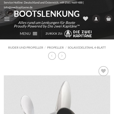
Zum
Service Hotline: Deutschland und Österreich: +49 2565 9689 488 |
info@zweikapitaene.de
Inhalt
BOOTSLENKUNG
springen
Alles rund um Lenkungen für Boote
Proudly Powered by Die zwei Kapitäne™
MENU
ZURÜCK ZU:
RUDER UND PROPELLER
/
PROPELLER
/
SOLAS EDELSTAHL 4-BLATT
Auf die
Wunschliste