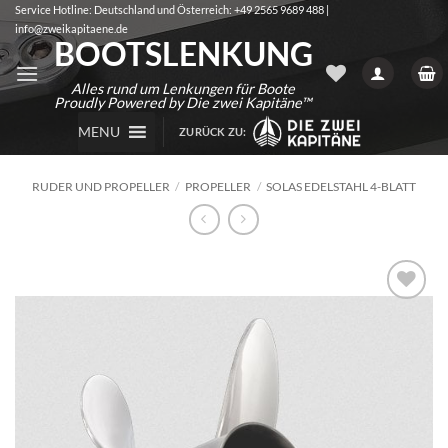
Zum
Service Hotline: Deutschland und Österreich: +49 2565 9689 488 |
info@zweikapitaene.de
Inhalt
BOOTSLENKUNG
springen
Alles rund um Lenkungen für Boote
Proudly Powered by Die zwei Kapitäne™
MENU
ZURÜCK ZU:
RUDER UND PROPELLER
/
PROPELLER
/
SOLAS EDELSTAHL 4-BLATT
Auf die
Wunschliste