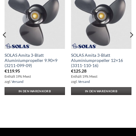
Auf die
Auf die
Wunschliste
Wunschliste
SOLAS Amita 3-Blatt
SOLAS Amita 3-Blatt
Aluminiumpropeller 9.90×9
Aluminiumpropeller 12×16
(3211-099-09)
(3311-110-16)
€
119.95
€
125.28
Enthält 19% Mwst
Enthält 19% Mwst
zzgl.
Versand
zzgl.
Versand
IN DEN WARENKORB
IN DEN WARENKORB