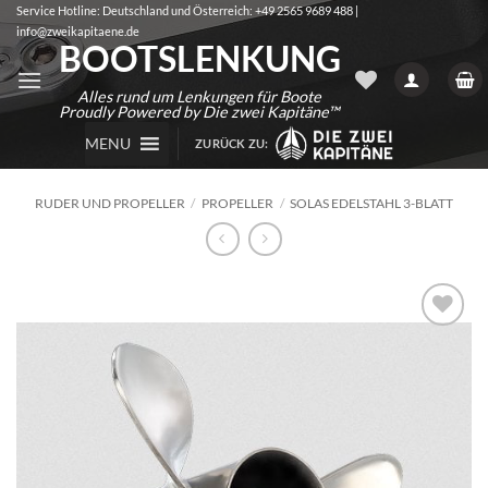
Zum
Service Hotline: Deutschland und Österreich: +49 2565 9689 488 |
info@zweikapitaene.de
Inhalt
BOOTSLENKUNG
springen
Alles rund um Lenkungen für Boote
Proudly Powered by Die zwei Kapitäne™
MENU
ZURÜCK ZU:
RUDER UND PROPELLER
/
PROPELLER
/
SOLAS EDELSTAHL 3-BLATT
Auf die
Wunschliste