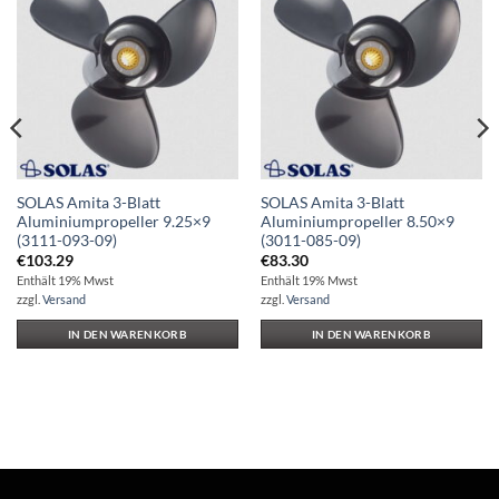
Auf die
Auf die
Wunschliste
Wunschliste
SOLAS Amita 3-Blatt
SOLAS Amita 3-Blatt
Aluminiumpropeller 9.25×9
Aluminiumpropeller 8.50×9
(3111-093-09)
(3011-085-09)
€
103.29
€
83.30
Enthält 19% Mwst
Enthält 19% Mwst
zzgl.
Versand
zzgl.
Versand
IN DEN WARENKORB
IN DEN WARENKORB