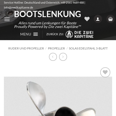
Zum
Service Hotline: Deutschland und Österreich: +49 2565 9689 488 |
info@zweikapitaene.de
Inhalt
BOOTSLENKUNG
springen
Alles rund um Lenkungen für Boote
Proudly Powered by Die zwei Kapitäne™
MENU
ZURÜCK ZU:
RUDER UND PROPELLER
/
PROPELLER
/
SOLAS EDELSTAHL 3-BLATT
Auf die
Wunschliste