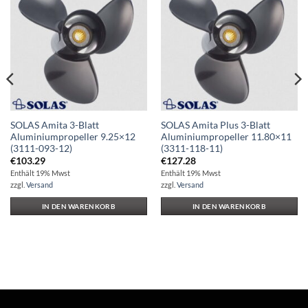
Auf die
Auf die
Wunschliste
Wunschliste
SOLAS Amita 3-Blatt
SOLAS Amita Plus 3-Blatt
Aluminiumpropeller 9.25×12
Aluminiumpropeller 11.80×11
(3111-093-12)
(3311-118-11)
€
103.29
€
127.28
Enthält 19% Mwst
Enthält 19% Mwst
zzgl.
Versand
zzgl.
Versand
IN DEN WARENKORB
IN DEN WARENKORB