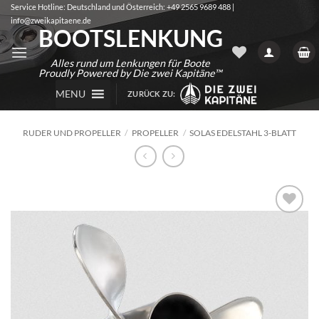
Zum
Service Hotline: Deutschland und Österreich: +49 2565 9689 488 |
info@zweikapitaene.de
Inhalt
BOOTSLENKUNG
springen
Alles rund um Lenkungen für Boote
Proudly Powered by Die zwei Kapitäne™
MENU
ZURÜCK ZU:
RUDER UND PROPELLER
/
PROPELLER
/
SOLAS EDELSTAHL 3-BLATT
Auf die
Wunschliste