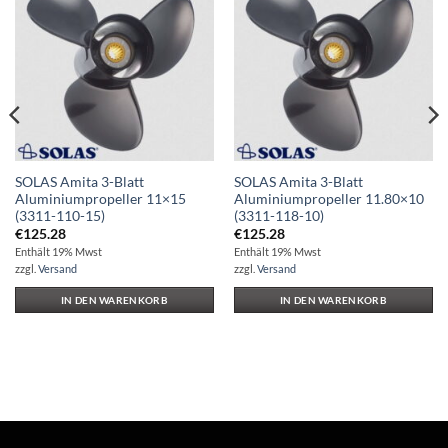
Auf die
Auf die
Wunschliste
Wunschliste
SOLAS Amita 3-Blatt
SOLAS Amita 3-Blatt
Aluminiumpropeller 11×15
Aluminiumpropeller 11.80×10
(3311-110-15)
(3311-118-10)
€
125.28
€
125.28
Enthält 19% Mwst
Enthält 19% Mwst
zzgl.
Versand
zzgl.
Versand
IN DEN WARENKORB
IN DEN WARENKORB