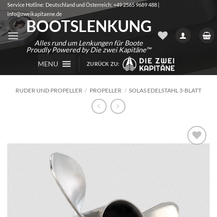
Zum
Service Hotline: Deutschland und Österreich: +49 2565 9689 488 |
info@zweikapitaene.de
Inhalt
BOOTSLENKUNG
springen
Alles rund um Lenkungen für Boote
Proudly Powered by Die zwei Kapitäne™
MENU
ZURÜCK ZU:
RUDER UND PROPELLER
/
PROPELLER
/
SOLAS EDELSTAHL 3-BLATT
Auf die
Wunschliste