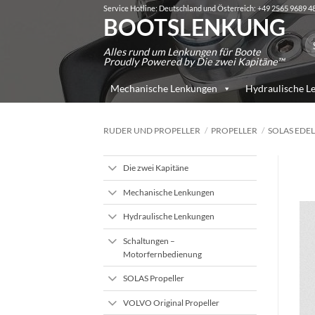
Zum
Service Hotline: Deutschland und Österreich: +49 2565 9689 4
BOOTSLENKUNG
Inhalt
Su
springen
Alles rund um Lenkungen für Boote
na
Proudly Powered by Die zwei Kapitäne™
Mechanische Lenkungen
Hydraulische L
RUDER UND PROPELLER
/
PROPELLER
/
SOLAS EDEL
Die zwei Kapitäne
Mechanische Lenkungen
Hydraulische Lenkungen
Schaltungen –
Motorfernbedienung
SOLAS Propeller
VOLVO Original Propeller