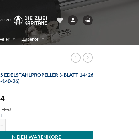
CK ZU:
eller
Zubehör
S EDELSTAHLPROPELLER 3-BLATT 14×26
-140-26)
54
% Mwst
d
stahlpropeller 3-Blatt 14x26 (1651-140-26) Menge
IN DEN WARENKORB