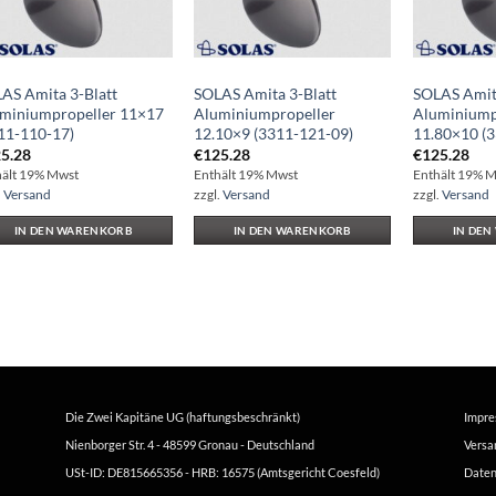
AS Amita 3-Blatt
SOLAS Amita 3-Blatt
SOLAS Amita
miniumpropeller 11×17
Aluminiumpropeller
Aluminiump
11-110-17)
12.10×9 (3311-121-09)
11.80×10 (
5.28
€
125.28
€
125.28
hält 19% Mwst
Enthält 19% Mwst
Enthält 19% 
.
Versand
zzgl.
Versand
zzgl.
Versand
IN DEN WARENKORB
IN DEN WARENKORB
IN DE
Die Zwei Kapitäne UG (haftungsbeschränkt)
Impr
Nienborger Str. 4 - 48599 Gronau - Deutschland
Versa
USt-ID: DE815665356 - HRB: 16575 (Amtsgericht Coesfeld)
Daten