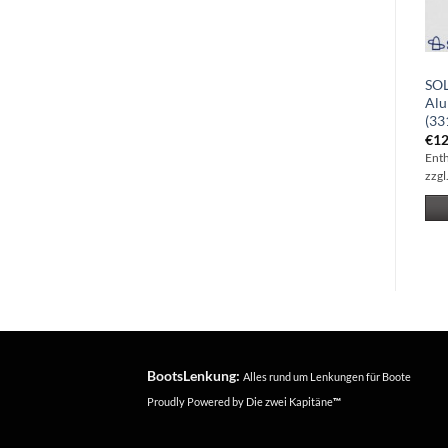
SOLAS Amita 3-Blatt
SOLAS Amita 3-Blatt
SOL
Aluminiumpropeller
Aluminiumpropeller
Alu
9.90×12 (3211-099-12)
9.25×10 (3111-093-10)
(33
€
119.95
€
103.29
€
12
Enthält 19% Mwst
Enthält 19% Mwst
Ent
zzgl.
Versand
zzgl.
Versand
zzgl
IN DEN WARENKORB
IN DEN WARENKORB
BootsLenkung:
Alles rund um Lenkungen für Boote
Proudly Powered by
Die zwei Kapitäne
™