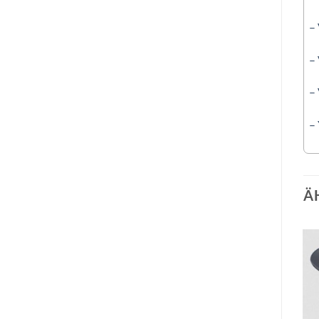
–
–
–
–
Ä
Auf die
Auf die
Wunschliste
Wunschliste