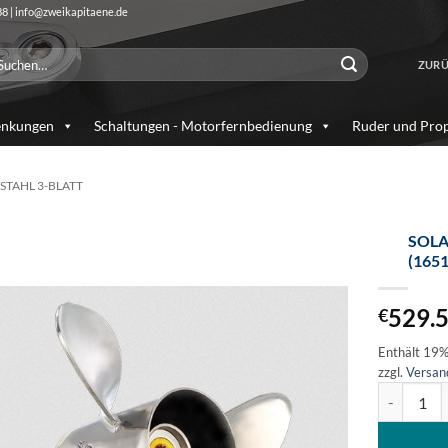
88 | info@zweikapitaene.de
chen
ZURÜ
ch:
enkungen
Schaltungen - Motorfernbedienung
Ruder und Prop
STAHL 3-BLATT
SOLA
(1651
Auf die
Wunschliste
529.
€
Enthält 19
zzgl.
Versan
SOLAS Edel