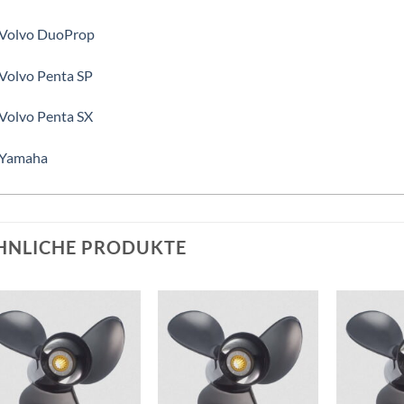
 Volvo DuoProp
 Volvo Penta SP
 Volvo Penta SX
 Yamaha
HNLICHE PRODUKTE
Auf die
Auf die
Wunschliste
Wunschliste