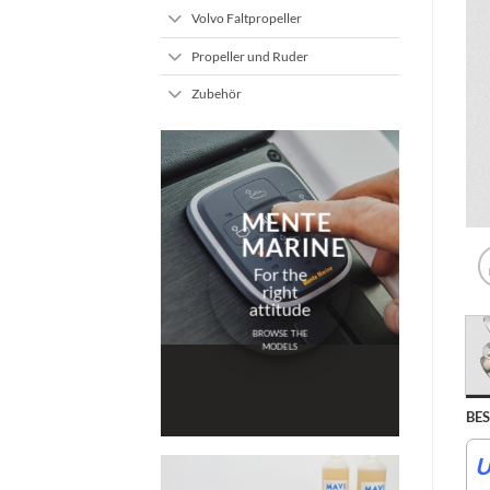
Volvo Faltpropeller
Propeller und Ruder
Zubehör
MENTE
MARINE
For the
right
attitude
BROWSE THE
MODELS
BE
U