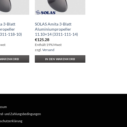
 3-Blatt
SOLAS Amita 3-Blatt
ropeller
Aluminiumpropeller
3311-118-10)
11.10×14 (3311-111-14)
€
125.28
Mwst
Enthält 19% Mwst
zzgl.
Versand
N WARENKORB
IN DEN WARENKORB
essum
nd- und Zahlungsbedingungen
schutzerklärung