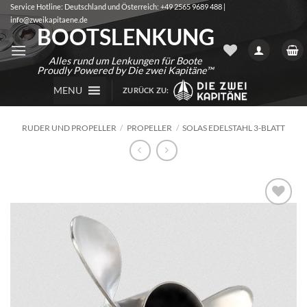
Zum
Service Hotline: Deutschland und Österreich: +49 2565 9689 488 |
info@zweikapitaene.de
Inhalt
BOOTSLENKUNG
springen
Alles rund um Lenkungen für Boote
Proudly Powered by Die zwei Kapitäne™
MENU
ZURÜCK ZU:
RUDER UND PROPELLER
/
PROPELLER
/
SOLAS EDELSTAHL 3-BLATT
Auf die
Wunschliste