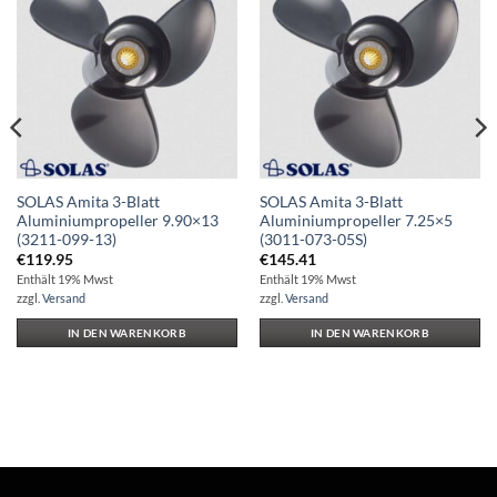
Auf die
Auf die
Wunschliste
Wunschliste
SOLAS Amita 3-Blatt
SOLAS Amita 3-Blatt
Aluminiumpropeller 9.90×13
Aluminiumpropeller 7.25×5
(3211-099-13)
(3011-073-05S)
€
119.95
€
145.41
Enthält 19% Mwst
Enthält 19% Mwst
zzgl.
Versand
zzgl.
Versand
IN DEN WARENKORB
IN DEN WARENKORB