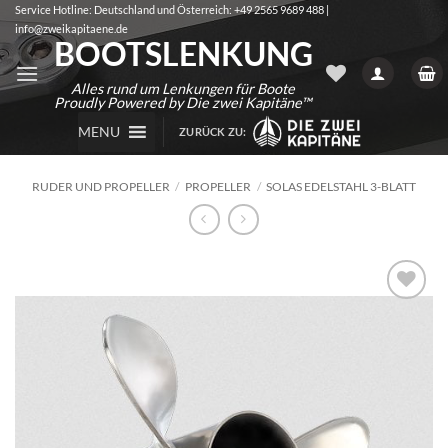
Zum
Service Hotline: Deutschland und Österreich: +49 2565 9689 488 |
info@zweikapitaene.de
Inhalt
BOOTSLENKUNG
springen
Alles rund um Lenkungen für Boote
Proudly Powered by Die zwei Kapitäne™
MENU
ZURÜCK ZU:
RUDER UND PROPELLER
/
PROPELLER
/
SOLAS EDELSTAHL 3-BLATT
Auf die
Wunschliste