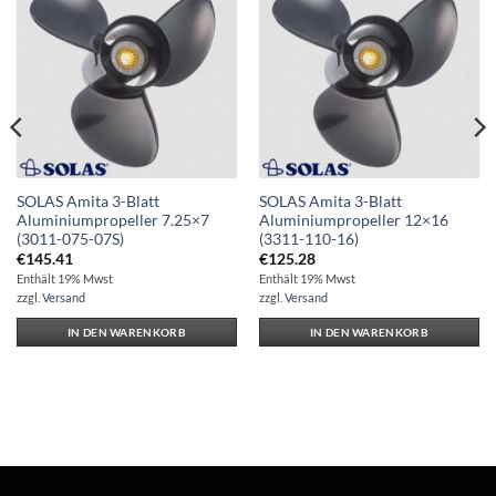
Auf die
Auf die
Wunschliste
Wunschliste
SOLAS Amita 3-Blatt
SOLAS Amita 3-Blatt
Aluminiumpropeller 7.25×7
Aluminiumpropeller 12×16
(3011-075-07S)
(3311-110-16)
€
145.41
€
125.28
Enthält 19% Mwst
Enthält 19% Mwst
zzgl.
Versand
zzgl.
Versand
IN DEN WARENKORB
IN DEN WARENKORB