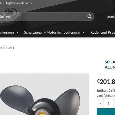
88 | info@zweikapitaene.de
chen
ZURÜ
ch:
enkungen
Schaltungen - Motorfernbedienung
Ruder und Prop
A 3-BLATT
SOLA
ALUM
Auf die
Wunschliste
201.
€
Enthält 19
zzgl.
Versan
SOLAS Amit