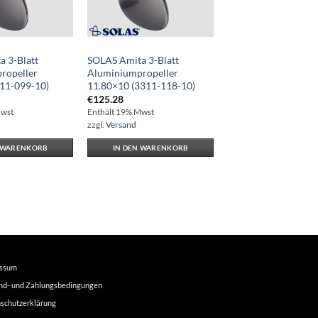
 3-Blatt
SOLAS Amita 3-Blatt
ropeller
Aluminiumpropeller
211-099-10)
11.80×10 (3311-118-10)
€
125.28
Mwst
Enthält 19% Mwst
zzgl.
Versand
N WARENKORB
IN DEN WARENKORB
essum
nd- und Zahlungsbedingungen
schutzerklärung