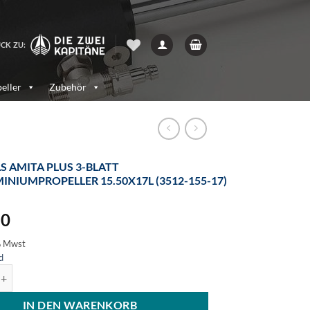
CK ZU:
eller
Zubehör
S AMITA PLUS 3-BLATT
INIUMPROPELLER 15.50X17L (3512-155-17)
80
% Mwst
d
a Plus 3-Blatt Aluminiumpropeller 15.50x17L (3512-155-17) Menge
IN DEN WARENKORB