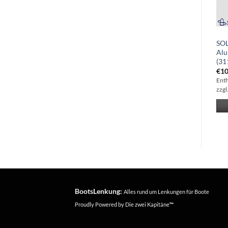
SOLAS Amita 3-Blatt
SOLAS Amita 3-Blatt
SOL
Aluminiumpropeller 9.25×9
Aluminiumpropeller 12×16
Alu
(3111-093-09)
(3311-110-16)
(31
€
103.29
€
125.28
€
10
Enthält 19% Mwst
Enthält 19% Mwst
Ent
zzgl.
Versand
zzgl.
Versand
zzgl
IN DEN WARENKORB
IN DEN WARENKORB
BootsLenkung:
Alles rund um Lenkungen für Boote
Proudly Powered by
Die zwei Kapitäne
™