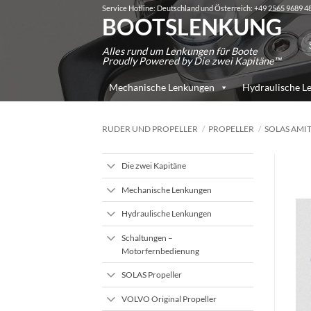
Zum
Service Hotline: Deutschland und Österreich: +49 2565 9689 4
BOOTSLENKUNG
Inhalt
Su
springen
Alles rund um Lenkungen für Boote
na
Proudly Powered by Die zwei Kapitäne™
Mechanische Lenkungen
Hydraulische L
RUDER UND PROPELLER
/
PROPELLER
/
SOLAS AMIT
Die zwei Kapitäne
Mechanische Lenkungen
Hydraulische Lenkungen
Schaltungen –
Motorfernbedienung
SOLAS Propeller
VOLVO Original Propeller