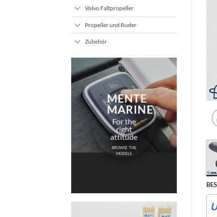
Volvo Faltpropeller
Propeller und Ruder
Zubehör
MENTE
MARINE
For the
right
attitude
BROWSE THE
MODELS
BE
U