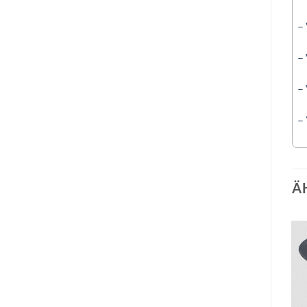
–
–
–
–
Ä
Auf die
Auf die
Wunschliste
Wunschliste