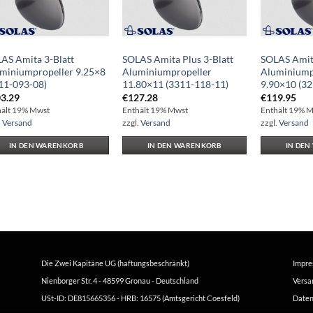
AS Amita 3-Blatt
SOLAS Amita Plus 3-Blatt
SOLAS Amita
miniumpropeller 9.25×8
Aluminiumpropeller
Aluminiump
11-093-08)
11.80×11 (3311-118-11)
9.90×10 (3
3.29
€
127.28
€
119.95
hält 19% Mwst
Enthält 19% Mwst
Enthält 19% 
.
Versand
zzgl.
Versand
zzgl.
Versand
IN DEN WARENKORB
IN DEN WARENKORB
IN DE
Die Zwei Kapitäne UG (haftungsbeschränkt)
Impr
Nienborger Str. 4 - 48599 Gronau - Deutschland
Versa
USt-ID: DE815665356 - HRB: 16575 (Amtsgericht Coesfeld)
Daten