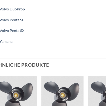
 Volvo DuoProp
 Volvo Penta SP
 Volvo Penta SX
 Yamaha
HNLICHE PRODUKTE
Auf die
Auf die
Wunschliste
Wunschliste