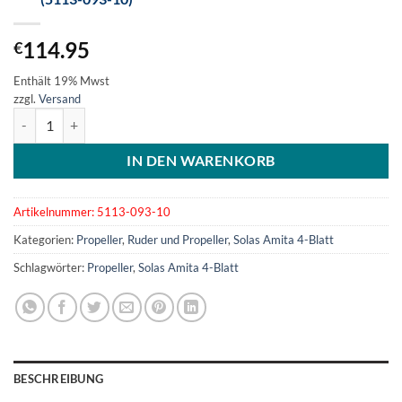
114.95
€
Enthält 19% Mwst
zzgl.
Versand
SOLAS Amita 4-Blatt Aluminiumpropeller 9.25x10 (5113-093-10) Me
IN DEN WARENKORB
Artikelnummer:
5113-093-10
Kategorien:
Propeller
,
Ruder und Propeller
,
Solas Amita 4-Blatt
Schlagwörter:
Propeller
,
Solas Amita 4-Blatt
BESCHREIBUNG