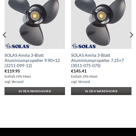
Auf die
Auf die
Wunschliste
Wunschliste
SOLAS Amita 3-Blatt
SOLAS Amita 3-Blatt
Aluminiumpropeller 9.90×12
Aluminiumpropeller 7.25×7
(3211-099-12)
(3011-075-07S)
€
119.95
€
145.41
Enthält 19% Mwst
Enthält 19% Mwst
zzgl.
Versand
zzgl.
Versand
IN DEN WARENKORB
IN DEN WARENKORB