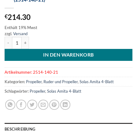
214.30
€
Enthält 19% Mwst
zzgl.
Versand
SOLAS Amita 4-Blatt Aluminiumpropeller 14x21L (2514-140-21) Me
IN DEN WARENKORB
Artikelnummer:
2514-140-21
Kategorien:
Propeller
,
Ruder und Propeller
,
Solas Amita 4-Blatt
Schlagwörter:
Propeller
,
Solas Amita 4-Blatt
BESCHREIBUNG