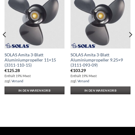
Auf die
Auf die
Wunschliste
Wunschliste
SOLAS Amita 3-Blatt
SOLAS Amita 3-Blatt
Aluminiumpropeller 11×15
Aluminiumpropeller 9.25×9
(3311-110-15)
(3111-093-09)
€
125.28
€
103.29
Enthält 19% Mwst
Enthält 19% Mwst
zzgl.
Versand
zzgl.
Versand
IN DEN WARENKORB
IN DEN WARENKORB