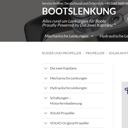
Zum
Service Hotline: Deutschland und Österreich: +49 2565 9689 4
BOOTSLENKUNG
Inhalt
Su
springen
Alles rund um Lenkungen für Boote
na
Proudly Powered by Die zwei Kapitäne™
Mechanische Lenkungen
Hydraulische L
RUDER UND PROPELLER
/
PROPELLER
/
SOLAS AMIT
Die zwei Kapitäne
Mechanische Lenkungen
Hydraulische Lenkungen
Schaltungen –
Motorfernbedienung
SOLAS Propeller
VOLVO Original Propeller