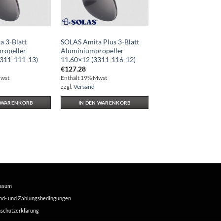
 3-Blatt
SOLAS Amita Plus 3-Blatt
ropeller
Aluminiumpropeller
3311-111-13)
11.60×12 (3311-116-12)
€
127.28
Mwst
Enthält 19% Mwst
zzgl.
Versand
N WARENKORB
IN DEN WARENKORB
essum
nd- und Zahlungsbedingungen
schutzerklärung