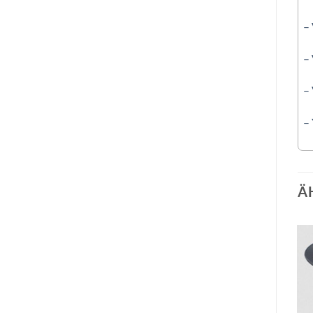
–
–
–
–
Ä
Auf die
Auf die
Wunschliste
Wunschliste