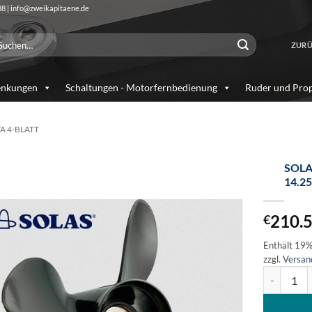
88 | info@zweikapitaene.de
chen
ZURÜ
ch:
enkungen
Schaltungen - Motorfernbedienung
Ruder und Prop
A 4-BLATT
SOLA
14.2
Auf die
Wunschliste
210.
€
Enthält 19
zzgl.
Versan
SOLAS Amit