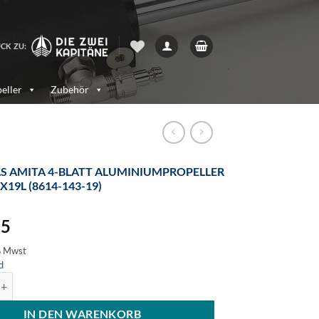
CK ZU:
eller
Zubehör
S AMITA 4-BLATT ALUMINIUMPROPELLER
5X19L (8614-143-19)
55
% Mwst
d
a 4-Blatt Aluminiumpropeller 14.25x19L (8614-143-19) Menge
IN DEN WARENKORB