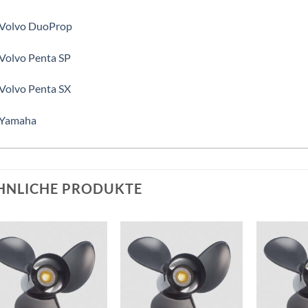
 Volvo DuoProp
 Volvo Penta SP
 Volvo Penta SX
 Yamaha
HNLICHE PRODUKTE
Auf die
Auf die
Wunschliste
Wunschliste