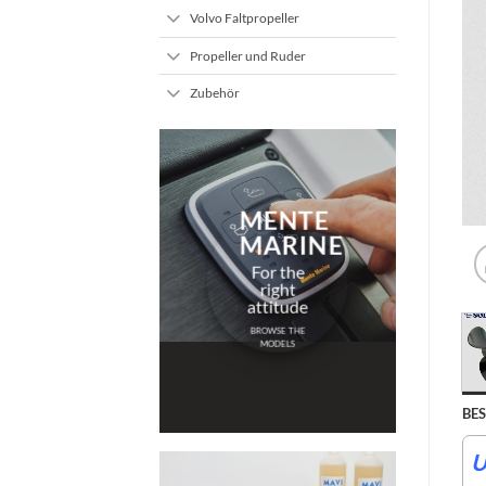
Volvo Faltpropeller
Propeller und Ruder
Zubehör
MENTE
MARINE
For the
right
attitude
BROWSE THE
MODELS
BE
U