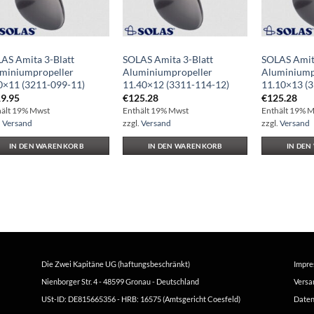
AS Amita 3-Blatt
SOLAS Amita 3-Blatt
SOLAS Amita
miniumpropeller
Aluminiumpropeller
Aluminiump
0×11 (3211-099-11)
11.40×12 (3311-114-12)
11.10×13 (
9.95
€
125.28
€
125.28
hält 19% Mwst
Enthält 19% Mwst
Enthält 19% 
.
Versand
zzgl.
Versand
zzgl.
Versand
IN DEN WARENKORB
IN DEN WARENKORB
IN DE
Die Zwei Kapitäne UG (haftungsbeschränkt)
Impr
Nienborger Str. 4 - 48599 Gronau - Deutschland
Versa
USt-ID: DE815665356 - HRB: 16575 (Amtsgericht Coesfeld)
Daten