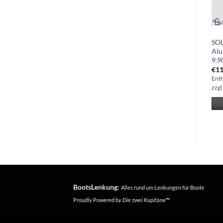
SOLAS Amita 3-Blatt
SOLAS Amita Plus 3-Blatt
SOL
Aluminiumpropeller
Aluminiumpropeller 12 x 10
Alu
9.25×10 (3111-093-10)
(3311-120-10)
9.9
€
103.29
€
127.28
€
11
Enthält 19% Mwst
Enthält 19% Mwst
Ent
zzgl.
Versand
zzgl.
Versand
zzgl
IN DEN WARENKORB
IN DEN WARENKORB
BootsLenkung:
Alles rund um Lenkungen für Boote
Proudly Powered by
Die zwei Kapitäne
™