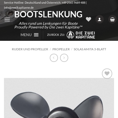
Zum
Service Hotline: Deutschland und Österreich: +49 2565 9689 488 |
info@zweikapitaene.de
Inhalt
BOOTSLENKUNG
springen
Alles rund um Lenkungen für Boote
Proudly Powered by Die zwei Kapitäne™
MENU
ZURÜCK ZU:
RUDER UND PROPELLER
/
PROPELLER
/
SOLAS AMITA 3-BLATT
Auf die
Wunschliste