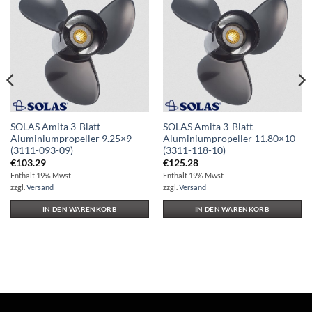
Auf die
Auf die
Wunschliste
Wunschliste
SOLAS Amita 3-Blatt
SOLAS Amita 3-Blatt
Aluminiumpropeller 9.25×9
Aluminiumpropeller 11.80×10
(3111-093-09)
(3311-118-10)
€
103.29
€
125.28
Enthält 19% Mwst
Enthält 19% Mwst
zzgl.
Versand
zzgl.
Versand
IN DEN WARENKORB
IN DEN WARENKORB