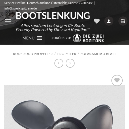
Zum
Service Hotline: Deutschland und Österreich: +49 2565 9689 488 |
info@zweikapitaene.de
Inhalt
BOOTSLENKUNG
springen
Alles rund um Lenkungen für Boote
Proudly Powered by Die zwei Kapitäne™
MENU
ZURÜCK ZU:
RUDER UND PROPELLER
/
PROPELLER
/
SOLAS AMITA 3-BLATT
Auf die
Wunschliste