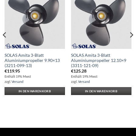
Auf die
Auf die
Wunschliste
Wunschliste
SOLAS Amita 3-Blatt
SOLAS Amita 3-Blatt
Aluminiumpropeller 9.90×13
Aluminiumpropeller 12.10×9
(3211-099-13)
(3311-121-09)
€
119.95
€
125.28
Enthält 19% Mwst
Enthält 19% Mwst
zzgl.
Versand
zzgl.
Versand
IN DEN WARENKORB
IN DEN WARENKORB