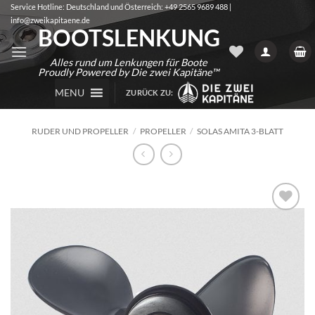
Zum
Service Hotline: Deutschland und Österreich: +49 2565 9689 488 |
info@zweikapitaene.de
Inhalt
BOOTSLENKUNG
springen
Alles rund um Lenkungen für Boote
Proudly Powered by Die zwei Kapitäne™
MENU
ZURÜCK ZU:
RUDER UND PROPELLER
/
PROPELLER
/
SOLAS AMITA 3-BLATT
Auf die
Wunschliste