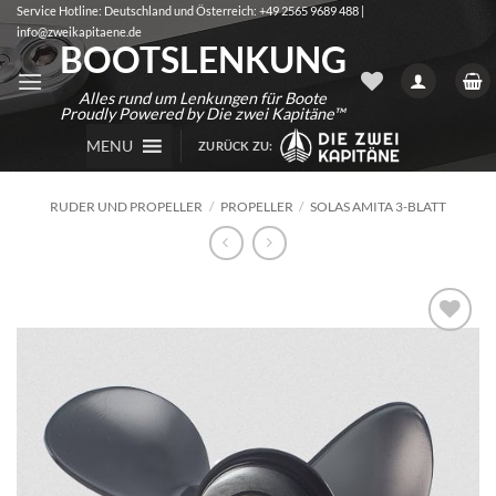
Zum
Service Hotline: Deutschland und Österreich: +49 2565 9689 488 |
info@zweikapitaene.de
Inhalt
BOOTSLENKUNG
springen
Alles rund um Lenkungen für Boote
Proudly Powered by Die zwei Kapitäne™
MENU
ZURÜCK ZU:
RUDER UND PROPELLER
/
PROPELLER
/
SOLAS AMITA 3-BLATT
Auf die
Wunschliste