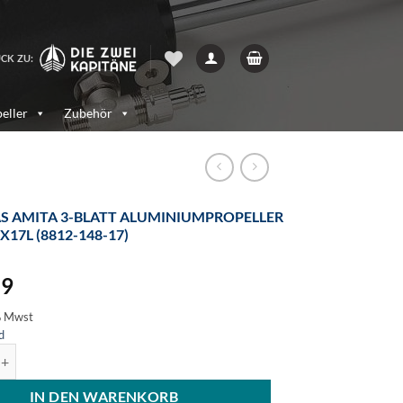
CK ZU:
eller
Zubehör
S AMITA 3-BLATT ALUMINIUMPROPELLER
0X17L (8812-148-17)
59
% Mwst
d
a 3-Blatt Aluminiumpropeller 14.80x17L (8812-148-17) Menge
IN DEN WARENKORB