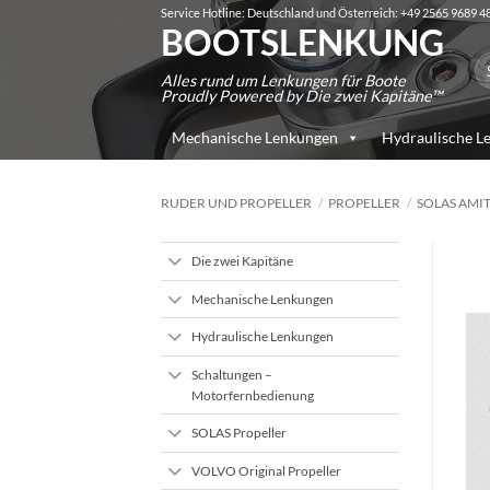
Zum
Service Hotline: Deutschland und Österreich: +49 2565 9689 4
BOOTSLENKUNG
Inhalt
Su
springen
Alles rund um Lenkungen für Boote
na
Proudly Powered by Die zwei Kapitäne™
Mechanische Lenkungen
Hydraulische L
RUDER UND PROPELLER
/
PROPELLER
/
SOLAS AMIT
Die zwei Kapitäne
Mechanische Lenkungen
Hydraulische Lenkungen
Schaltungen –
Motorfernbedienung
SOLAS Propeller
VOLVO Original Propeller