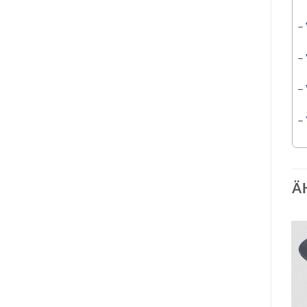
–
–
–
–
Ä
Auf die
Auf die
Wunschliste
Wunschliste