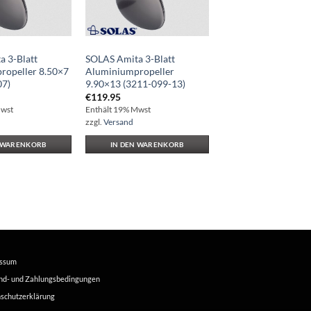
 3-Blatt
SOLAS Amita 3-Blatt
ropeller 8.50×7
Aluminiumpropeller
07)
9.90×13 (3211-099-13)
€
119.95
Mwst
Enthält 19% Mwst
zzgl.
Versand
N WARENKORB
IN DEN WARENKORB
essum
nd- und Zahlungsbedingungen
schutzerklärung