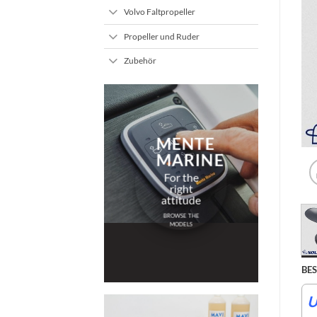
Volvo Faltpropeller
Propeller und Ruder
Zubehör
MENTE
MARINE
For the
right
attitude
BROWSE THE
MODELS
BE
U