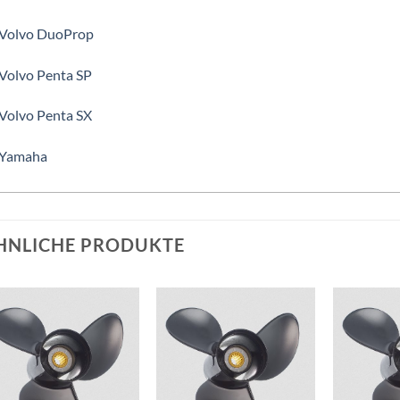
 Volvo DuoProp
 Volvo Penta SP
 Volvo Penta SX
 Yamaha
HNLICHE PRODUKTE
Auf die
Auf die
Wunschliste
Wunschliste