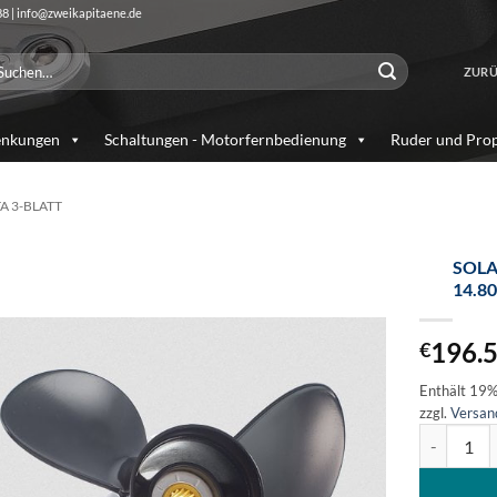
88 | info@zweikapitaene.de
chen
ZURÜ
ch:
enkungen
Schaltungen - Motorfernbedienung
Ruder und Prop
A 3-BLATT
SOLA
14.8
Auf die
Wunschliste
196.
€
Enthält 19
zzgl.
Versan
SOLAS Amit