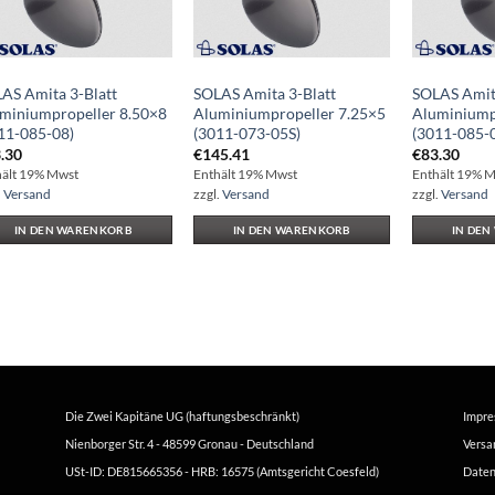
AS Amita 3-Blatt
SOLAS Amita 3-Blatt
SOLAS Amita
miniumpropeller 8.50×8
Aluminiumpropeller 7.25×5
Aluminiump
11-085-08)
(3011-073-05S)
(3011-085-
.30
€
145.41
€
83.30
hält 19% Mwst
Enthält 19% Mwst
Enthält 19% 
.
Versand
zzgl.
Versand
zzgl.
Versand
IN DEN WARENKORB
IN DEN WARENKORB
IN DE
Die Zwei Kapitäne UG (haftungsbeschränkt)
Impr
Nienborger Str. 4 - 48599 Gronau - Deutschland
Versa
USt-ID: DE815665356 - HRB: 16575 (Amtsgericht Coesfeld)
Daten