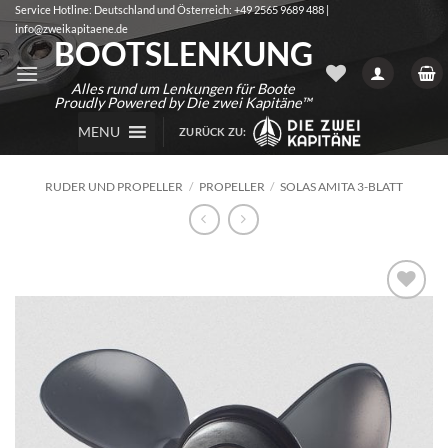
Zum
Service Hotline: Deutschland und Österreich: +49 2565 9689 488 |
info@zweikapitaene.de
Inhalt
BOOTSLENKUNG
springen
Alles rund um Lenkungen für Boote
Proudly Powered by Die zwei Kapitäne™
MENU
ZURÜCK ZU:
RUDER UND PROPELLER
/
PROPELLER
/
SOLAS AMITA 3-BLATT
Auf die
Wunschliste