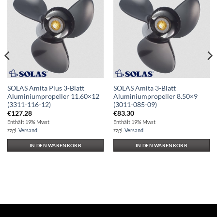
Auf die
Auf die
Wunschliste
Wunschliste
SOLAS Amita Plus 3-Blatt
SOLAS Amita 3-Blatt
Aluminiumpropeller 11.60×12
Aluminiumpropeller 8.50×9
(3311-116-12)
(3011-085-09)
€
127.28
€
83.30
Enthält 19% Mwst
Enthält 19% Mwst
zzgl.
Versand
zzgl.
Versand
IN DEN WARENKORB
IN DEN WARENKORB